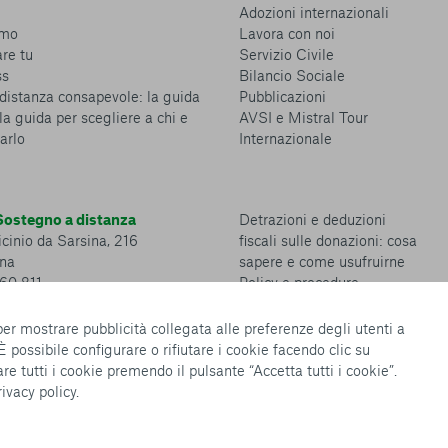
Adozioni internazionali
amo
Lavora con noi
are tu
Servizio Civile
ss
Bilancio Sociale
distanza consapevole: la guida
Pubblicazioni
la guida per scegliere a chi e
AVSI e Mistral Tour
arlo
Internazionale
ostegno a distanza
Detrazioni e deduzioni
cinio da Sarsina, 216
fiscali sulle donazioni: cosa
na
sapere e come usufruirne
360 811
Policy e procedure
Whistleblowing Policy
Privacy policy
 per mostrare pubblicità collegata alle preferenze degli utenti a
Cookie policy
 È possibile configurare o rifiutare i cookie facendo clic su
Configurazione Cookies
re tutti i cookie premendo il pulsante “Accetta tutti i cookie”.
rivacy policy
.