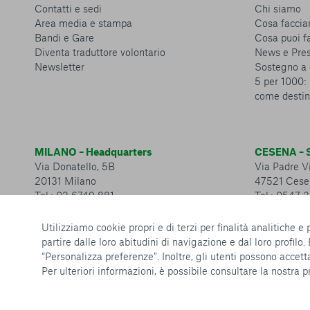
Contatti e sedi
Chi siamo
Area media e stampa
Cosa facci
Bandi e Gare
Cosa puoi f
Diventa traduttore volontario
News e Pre
Newsletter
Sostegno a 
5 per 1000: 
come destin
MILANO – Headquarters
CESENA – S
Via Donatello, 5B
Via Padre Vi
20131 Milano
47521 Cese
Tel.: 02 6749 881
Tel.: 0547 
Utilizziamo cookie propri e di terzi per finalità analitiche e
partire dalle loro abitudini di navigazione e dal loro profilo.
“Personalizza preferenze”. Inoltre, gli utenti possono accetta
Per ulteriori informazioni, è possibile consultare la nostra
p