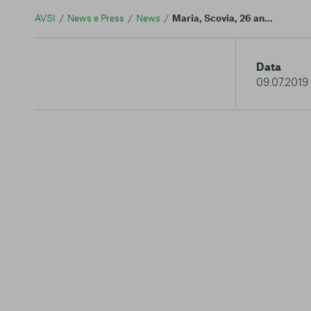
AVSI
News e Press
News
Maria, Scovia, 26 anni di amicizia e una laurea in educazione. I miracoli quotidiani del sostegno a distanza
Data
09.07.2019