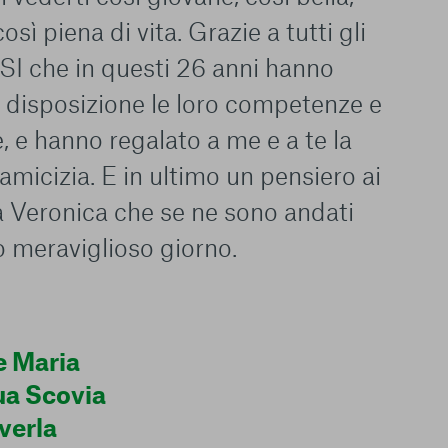
osì piena di vita. Grazie a tutti gli
SI che in questi 26 anni hanno
 disposizione le loro competenze e
e, e hanno regalato a me e a te la
 amicizia. E in ultimo un pensiero ai
 a Veronica che se ne sono andati
o meraviglioso giorno.
le del funzionamento
endere l’esperienza di
igliorare i nostri
e Maria
izzati per mostrare
 siti Web e le app di
ua Scovia
e utilizziamo e sarà
verla
ze, salvo i Cookie
ma. È importante tenere