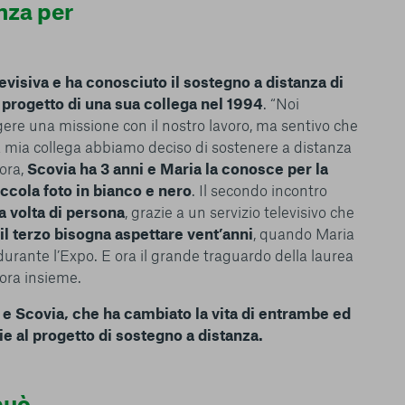
nza per
 l’esperienza sulla
ie scelte”, la
è stata selezionata
tutti i cookie. Per
levisiva e ha conosciuto il sostegno a distanza di
ri informazioni
l progetto di una sua collega nel 1994
. “Noi
gere una missione con il nostro lavoro, ma sentivo che
 mia collega abbiamo deciso di sostenere a distanza
ora,
Scovia ha 3 anni e Maria la conosce per la
iccola foto in bianco e nero
. Il secondo incontro
a volta di persona
, grazie a un servizio televisivo che
Consenti tutti
il terzo bisogna aspettare vent’anni
, quando Maria
 durante l’Expo. E ora il grande traguardo della laurea
cora insieme.
a e Scovia, che ha cambiato la vita di entrambe ed
ie al progetto di sostegno a distanza.
può