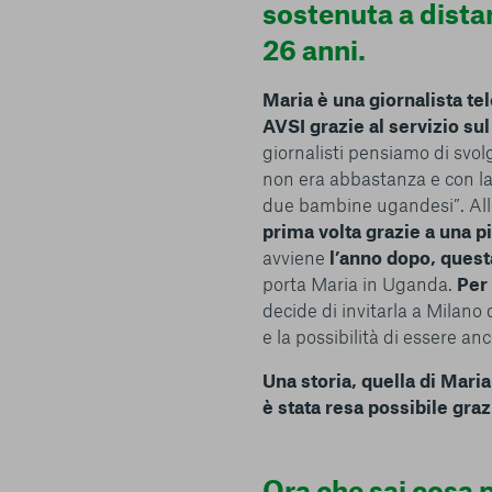
sostenuta a dista
conto del fatto che il blocco di alcuni cookie può condizionare
Piattaforma e il suo funzionamento. Premendo “Conferma le m
26 anni.
selezione relativa ai cookie effettuata verrà salvata. Se non 
alcuna opzione, premere questo pulsante equivarrà a rifiutare 
Maria è una giornalista te
ulteriori informazioni, è possibile consultare la nostra
Ulterio
AVSI grazie al servizio su
giornalisti pensiamo di svol
non era abbastanza e con la
due bambine ugandesi”. All
prima volta grazie a una p
avviene
l’anno dopo, quest
e scelte
porta Maria in Uganda.
Per 
decide di invitarla a Milano
e la possibilità di essere an
Una storia, quella di Mari
è stata resa possibile graz
Ora che sai cosa 