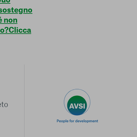
 sostegno
é non
no?Clicca
eto