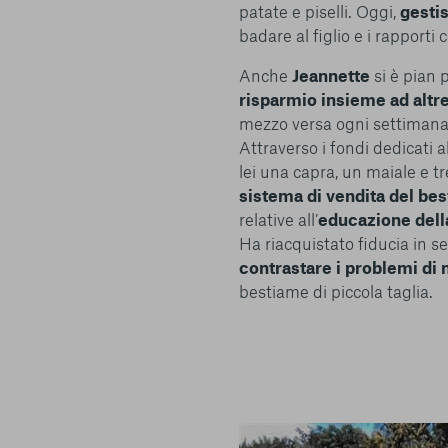
patate e piselli. Oggi,
gestis
badare al figlio e i rapporti
Anche
Jeannette
si è pian 
risparmio insieme ad altr
mezzo versa ogni settimana
Centro preferenze sulla privacy
Attraverso i fondi dedicati
lei una capra, un maiale e tr
sistema di vendita del bes
relative all’
educazione della
I cookie e altre tecnologie simili sono una parte fondamenta
Ha riacquistato fiducia in s
della nostra Piattaforma. L’obiettivo principale dei cookie è r
contrastare i problemi di
navigazione più comoda ed efficiente, nonché consentirci di m
bestiame di piccola taglia.
servizi e la Piattaforma stessa. Inoltre, i cookie vengono util
pubblicità che risulti interessante per l’utente quando visita i
terzi. Qui sono disponibili tutte le informazioni sui cookie ch
possibile attivarli e/o disattivarli secondo le proprie preferen
strettamente necessari per il funzionamento della Piattafor
conto del fatto che il blocco di alcuni cookie può condizionare
Piattaforma e il suo funzionamento. Premendo “Conferma le m