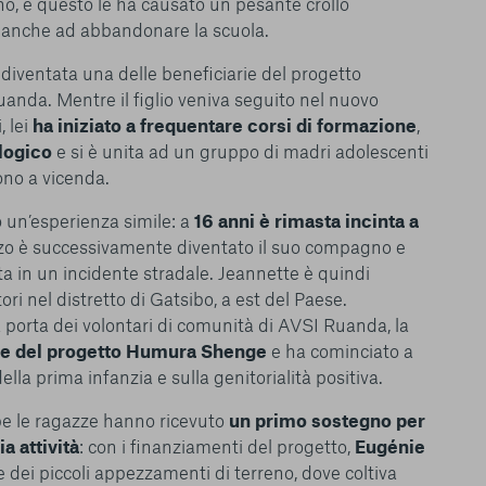
no, e questo le ha causato un pesante crollo
ta anche ad abbandonare la scuola.
iventata una delle beneficiarie del progetto
anda. Mentre il figlio veniva seguito nel nuovo
, lei
ha iniziato a frequentare corsi di formazione
,
logico
e si è unita ad un gruppo di madri adolescenti
gono a vicenda.
o un’esperienza simile: a
16 anni è rimasta incinta a
azzo è successivamente diventato il suo compagno e
a in un incidente stradale. Jeannette è quindi
ori nel distretto di Gatsibo, a est del Paese.
 a porta dei volontari di comunità di AVSI Ruanda, la
arte del progetto Humura Shenge
e ha cominciato a
ella prima infanzia e sulla genitorialità positiva.
be le ragazze hanno ricevuto
un primo sostegno per
a attività
: con i finanziamenti del progetto,
Eugénie
 dei piccoli appezzamenti di terreno, dove coltiva