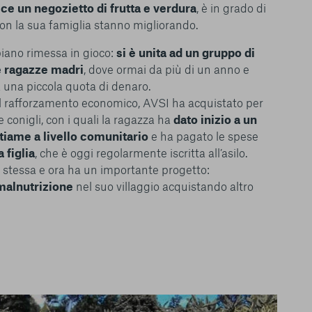
ce un negozietto di frutta e verdura
, è in grado di
 con la sua famiglia stanno migliorando.
piano rimessa in gioco:
si è unita ad un gruppo di
e ragazze madri
, dove ormai da più di un anno e
 una piccola quota di denaro.
 al rafforzamento economico, AVSI ha acquistato per
e conigli, con i quali la ragazza ha
dato inizio a un
tiame a livello comunitario
e ha pagato le spese
 figlia
, che è oggi regolarmente iscritta all’asilo.
le del funzionamento
e stessa e ora ha un importante progetto:
endere l’esperienza di
 malnutrizione
nel suo villaggio acquistando altro
igliorare i nostri
izzati per mostrare
 siti Web e le app di
e utilizziamo e sarà
ze, salvo i Cookie
ma. È importante tenere
 l’esperienza sulla
ie scelte”, la