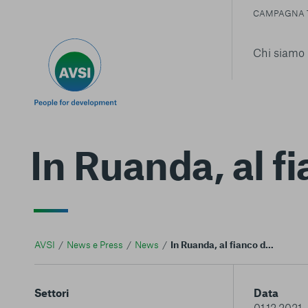
CAMPAGNA 
Chi siamo
In Ruanda, al f
AVSI
News e Press
News
In Ruanda, al fianco delle ragazze madri
Settori
Data
01.12.2021