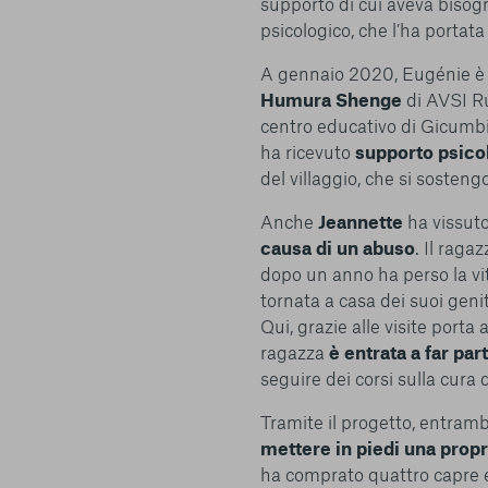
supporto di cui aveva bisog
psicologico, che l’ha porta
A gennaio 2020, Eugénie è d
Humura Shenge
di AVSI Ru
centro educativo di Gicumbi
ha ricevuto
supporto psico
del villaggio, che si sosten
Anche
Jeannette
ha vissut
causa di un abuso
. Il rag
dopo un anno ha perso la vit
tornata a casa dei suoi genit
Qui, grazie alle visite porta
ragazza
è entrata a far p
seguire dei corsi sulla cura d
Tramite il progetto, entram
mettere in piedi una propri
ha comprato quattro capre e