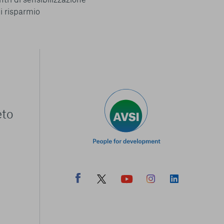
di risparmio
eto