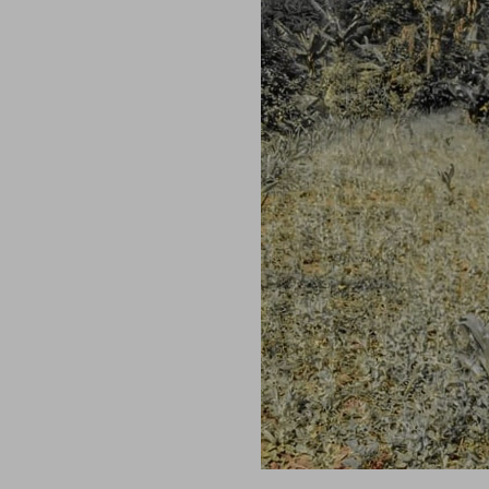
selezione relativa ai cookie effettuata verrà salvata. Se non 
alcuna opzione, premere questo pulsante equivarrà a rifiutare 
ulteriori informazioni, è possibile consultare la nostra
Ulterio
e scelte