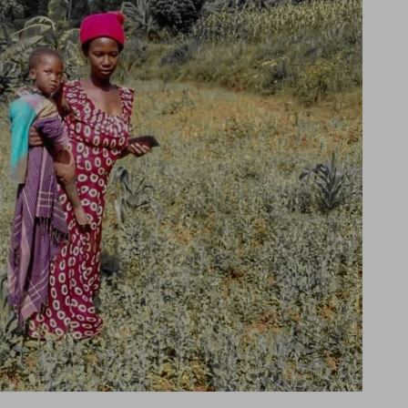
è stata selezionata
tutti i cookie. Per
ri informazioni
Consenti tutti