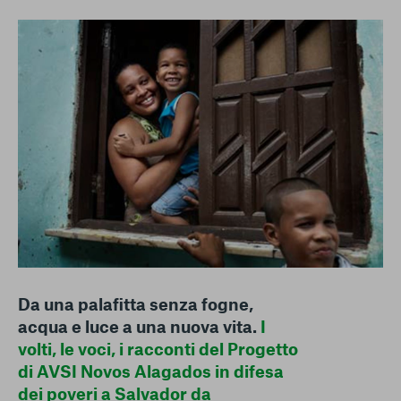
conto del fatto che il blocco di alcuni cookie può
condizionare l’esperienza sulla Piattaforma e il suo
funzionamento. Premendo “Conferma le mie scelte”, la
selezione relativa ai cookie effettuata verrà salvata. Se non è
stata selezionata alcuna opzione, premere questo pulsante
equivarrà a rifiutare tutti i cookie. Per ulteriori informazioni, è
possibile consultare la nostra
Ulteriori informazioni
Cookie strettamente necessari
Cookie di analisi
Cookies di marketing
Da una palafitta senza fogne,
acqua e luce a una nuova vita.
I
volti, le voci, i racconti del Progetto
di AVSI Novos Alagados in difesa
dei poveri a Salvador da