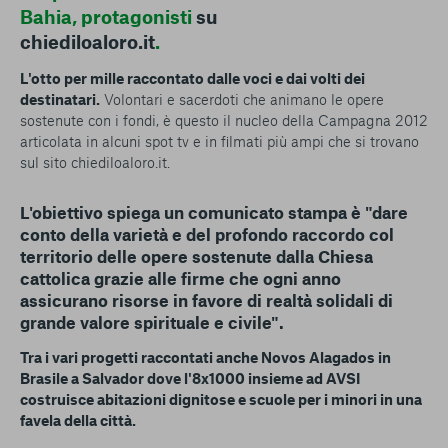
Bahia, protagonisti
su
chiediloaloro.it
.
L'otto per mille raccontato dalle voci e dai volti dei
destinatari.
Volontari e sacerdoti che animano le opere
sostenute con i fondi, è questo il nucleo della Campagna 2012
articolata in alcuni spot tv e in filmati più ampi che si trovano
sul sito chiediloaloro.it.
L'obiettivo spiega un comunicato stampa è "dare
conto della varietà e del profondo raccordo col
territorio delle opere sostenute dalla Chiesa
cattolica grazie alle firme che ogni anno
assicurano risorse in favore di realtà solidali di
grande valore spirituale e civile".
Tra i vari progetti raccontati anche Novos Alagados in
Brasile a Salvador dove l'8x1000 insieme ad AVSI
costruisce abitazioni dignitose e scuole per i minori in una
favela della città.