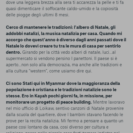
dove una leggera brezza alla sera ti accarezza la pelle e ti fa
quasi dimenticare il soffocante caldo-umido e la copiosità
delle piogge degli ultimi 8 mesi.
Cerco di mantenere le tradizioni: l'albero di Natale, gli
addobbi natalizi, la musica natalizia per casa. Quando mi
accorgo che quest'anno è diverso dagli anni passati dove il
Natale lo dovevi creare tu tra le mura di casa per sentirlo
dentro.
Girando per la città vedo alberi di natale, luci…al
supermercato si vendono persino I panettoni. Il paese si è
aperto…non solo alla democrazia, ma anche alle tradizioni e
alla cultura “western”, come usiamo dire qui.
Ci sono Stati qui in Myanmar dove la maggioranza della
popolazione è cristiana e le tradizioni natalizie sono le
stesse. Ero in Kayah pochi giorni fa, in missione, per
monitorare un progetto di peace building.
Mentre lavoravo
nel mio ufficio di Loikaw, sentivo canzoni di Natale provenire
dalla scuola del quartiere, dove I bambini stavano facendo le
prove per la recita natalizia. Mi fermo a pensare a quanto un
paese cosi lontano da casa, cosi diverso per cultura e
religione, possa nelle piccole cose farti tornare indietro nel