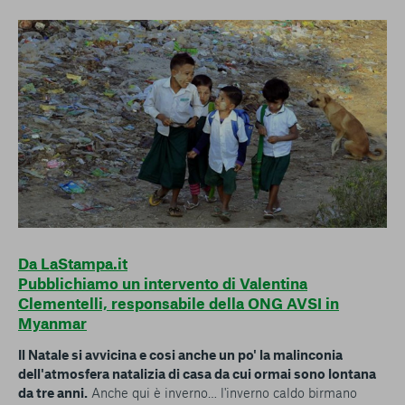
conto del fatto che il blocco di alcuni cookie può
condizionare l’esperienza sulla Piattaforma e il suo
funzionamento. Premendo “Conferma le mie scelte”, la
selezione relativa ai cookie effettuata verrà salvata. Se non è
stata selezionata alcuna opzione, premere questo pulsante
equivarrà a rifiutare tutti i cookie. Per ulteriori informazioni, è
possibile consultare la nostra
Ulteriori informazioni
Cookie strettamente necessari
Cookie di analisi
Cookies di marketing
Da LaStampa.it
Pubblichiamo un intervento di Valentina
Clementelli, responsabile della ONG AVSI in
Myanmar
Il Natale si avvicina e cosi anche un po' la malinconia
dell'atmosfera natalizia di casa da cui ormai sono lontana
da tre anni.
Anche qui è inverno… l'inverno caldo birmano