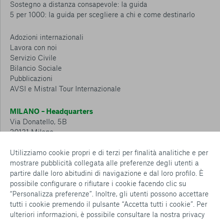
Sostegno a distanza consapevole: la guida
5 per 1000: la guida per scegliere a chi e come destinarlo
Adozioni internazionali
Lavora con noi
Servizio Civile
Bilancio Sociale
Pubblicazioni
AVSI e Mistral Tour Internazionale
MILANO – Headquarters
Via Donatello, 5B
20131 Milano
Tel.: 02 6749 881
Utilizziamo cookie propri e di terzi per finalità analitiche e per
mostrare pubblicità collegata alle preferenze degli utenti a
CESENA – Sostegno a distanza
partire dalle loro abitudini di navigazione e dal loro profilo. È
Via Padre Vicinio da Sarsina, 216
possibile configurare o rifiutare i cookie facendo clic su
47521 Cesena
“Personalizza preferenze”. Inoltre, gli utenti possono accettare
Tel.: 0547 360 811
tutti i cookie premendo il pulsante “Accetta tutti i cookie”. Per
ulteriori informazioni, è possibile consultare la nostra
privacy
Detrazioni e deduzioni fiscali sulle donazioni: cosa sapere e