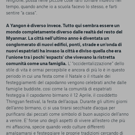
tempo, quando anche io a scuola facevo lo stesso, e farti
sentire “a casa”.
A Yangon è diverso invece. Tutto qui sembra essere un
mondo completamente diverso dalle realtà del resto del
Myanmar. La città nell'ultimo anno è diventata un
conglomerato di nuovi edifici, ponti, strade e un'onda di
nuovi espatriati ha invaso la città e diviso quella che era
l'unione tra i pochi ‘expacts' che vivevano la ristretta
comunità come una famiglia.
L' “occidentalizzazione” dello
stile di vita è ormai percepibile e ancora di più lo è in questo
periodo in cui una festa come il Natale o il rituale dei
festeggiamenti del capodanno vengono celebrati anche dalle
famiglie buddiste, cosi come la comunità di espatriati
festeggia il capodanno birmano il 12 Aprile, il cosiddetto
Thingyan festival, la festa dell'acqua. Durante gli ultimi giorni
dell'anno birmano, ci si usa tirarsi secchiate d'acqua per
purificarsi dai peccati come simbolo di buon auspicio dell'anno
a venire. E' forse uno degli aspetti di vivere all'estero che più
mi affascina, specie quando vedo culture differenti
amalgamarsi e festeggiare le proprie tradizioni cercando di