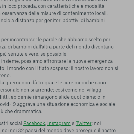
le del funzionamento
à in loco proceda, con caratteristiche e modalità
endere l’esperienza di
n osservanza delle misure di contenimento locali.
igliorare i nostri
nolo a distanza per genitori adottivi di bambini
izzati per mostrare
 siti Web e le app di
e utilizziamo e sarà
 per incontrarsi”: le parole che abbiamo scelto per
ze, salvo i Cookie
nza di bambini dall’altra parte del mondo diventano
ma. È importante tenere
iù sentite e vere, se possibile.
 l’esperienza sulla
ie scelte”, la
, insieme, possiamo affrontare la nuova emergenza
è stata selezionata
to il mondo con il fiato sospeso: il nostro lavoro non si
tutti i cookie. Per
rreno.
ri informazioni
e la guerra non dà tregua e le cure mediche sono
ersonale non si arrende; così come nei villaggi
flitti, epidemie rimangono sfide quotidiane; o in
Covid-19 aggrava una situazione economica e sociale
iù che drammatica.
stri social
Facebook
,
Instagram
e
Twitter
: noi
Consenti tutti
 noi nei 32 paesi del mondo dove prosegue il nostro