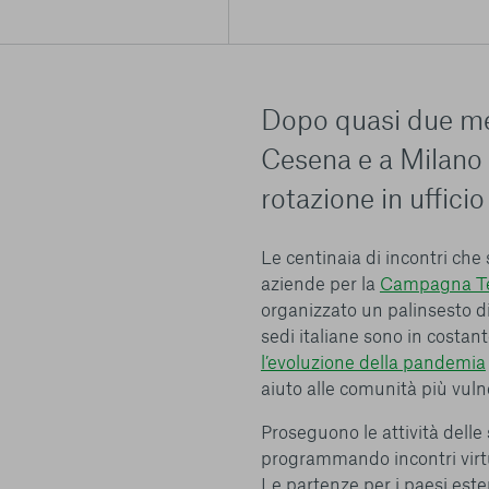
Dopo quasi due mes
Cesena e a Milano s
rotazione in uffici
Le centinaia di incontri che
aziende per la
Campagna T
organizzato un palinsesto di 
sedi italiane sono in costan
l’evoluzione della pandemia
aiuto alle comunità più vuln
Centro preferenze sulla privacy
Proseguono le attività delle 
programmando incontri virtua
Le partenze per i paesi est