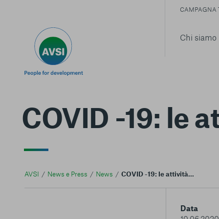
CAMPAGNA 
Chi siamo
COVID -19: le att
AVSI
News e Press
News
COVID -19: le attività dello staff di AVSI in Italia
Data
10.06.2020