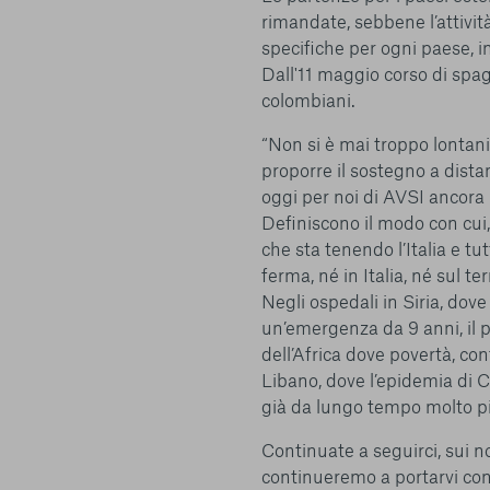
I cookie e altre tecnologie simili sono una parte fondamenta
rimandate, sebbene l’attivit
della nostra Piattaforma. L’obiettivo principale dei cookie è r
specifiche per ogni paese, i
navigazione più comoda ed efficiente, nonché consentirci di m
Dall'11 maggio corso di spag
servizi e la Piattaforma stessa. Inoltre, i cookie vengono util
colombiani.
pubblicità che risulti interessante per l’utente quando visita i
terzi. Qui sono disponibili tutte le informazioni sui cookie ch
“Non si è mai troppo lontani
possibile attivarli e/o disattivarli secondo le proprie preferen
proporre il sostegno a dista
strettamente necessari per il funzionamento della Piattafor
oggi per noi di AVSI ancora p
conto del fatto che il blocco di alcuni cookie può condizionare
Piattaforma e il suo funzionamento. Premendo “Conferma le m
Definiscono il modo con cui
selezione relativa ai cookie effettuata verrà salvata. Se non 
che sta tenendo l’Italia e tut
alcuna opzione, premere questo pulsante equivarrà a rifiutare 
ferma, né in Italia, né sul te
ulteriori informazioni, è possibile consultare la nostra
Ulterio
Negli ospedali in Siria, dov
un’emergenza da 9 anni, il p
dell’Africa dove povertà, con
Libano, dove l’epidemia di 
già da lungo tempo molto p
Continuate a seguirci, sui no
e scelte
continueremo a portarvi con