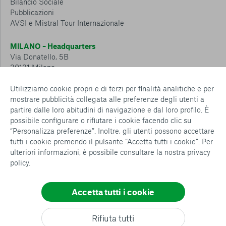
Bilancio Sociale
Pubblicazioni
AVSI e Mistral Tour Internazionale
MILANO – Headquarters
Via Donatello, 5B
20131 Milano
Tel.: 02 6749 881
Utilizziamo cookie propri e di terzi per finalità analitiche e per
mostrare pubblicità collegata alle preferenze degli utenti a
CESENA – Sostegno a distanza
partire dalle loro abitudini di navigazione e dal loro profilo. È
Via Padre Vicinio da Sarsina, 216
possibile configurare o rifiutare i cookie facendo clic su
47521 Cesena
“Personalizza preferenze”. Inoltre, gli utenti possono accettare
Tel.: 0547 360 811
tutti i cookie premendo il pulsante “Accetta tutti i cookie”. Per
ulteriori informazioni, è possibile consultare la nostra
privacy
Detrazioni e deduzioni fiscali sulle donazioni: cosa sapere e
policy
.
come usufruirne
Policy e procedure
Whistleblowing Policy
Accetta tutti i cookie
Privacy policy
Cookie policy
Consenti tutti
Rifiuta tutti
Configurazione Cookies