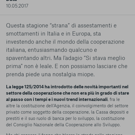
conto del fatto che il blocco di alcuni cookie può
10.05.2017
condizionare l’esperienza sulla Piattaforma e il suo
funzionamento. Premendo “Conferma le mie scelte”, la
selezione relativa ai cookie effettuata verrà salvata. Se non è
Questa stagione “strana” di assestamenti e
stata selezionata alcuna opzione, premere questo pulsante
smottamenti in Italia e in Europa, sta
equivarrà a rifiutare tutti i cookie. Per ulteriori informazioni, è
possibile consultare la nostra
Ulteriori informazioni
investendo anche il mondo della cooperazione
italiana, entusiasmando qualcuno e
spaventando altri. Ma l'adagio “Si stava meglio
Cookie strettamente necessari
prima" non è leale. E non possiamo lasciare che
Cookie di analisi
prenda piede una nostalgia miope.
Cookies di marketing
La legge 125/2014 ha introdotto delle novità importanti nel
settore della cooperazione che non era più in grado di stare
al passo con i tempi e i nuovi trend internazionali
, fra le
altre la costituzione dell'Agenzia, il coinvolgimento del settore
privato come soggetto della cooperazione, la Cassa depositi e
prestiti e il suo ruolo di banca per lo sviluppo, la costituzione
del Consiglio Nazionale della Cooperazione allo Sviluppo.