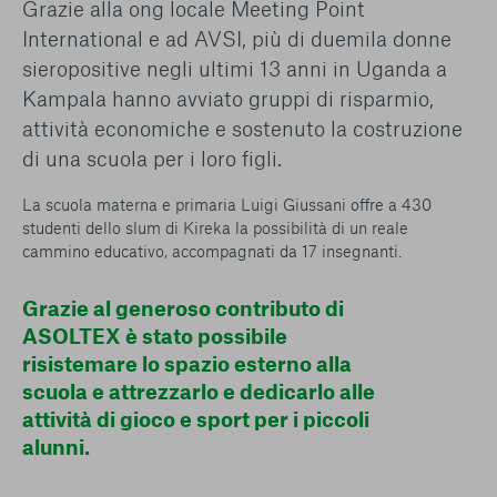
Grazie alla ong locale Meeting Point
conto del fatto che il blocco di alcuni cookie può
condizionare l’esperienza sulla Piattaforma e il suo
International e ad AVSI, più di duemila donne
funzionamento. Premendo “Conferma le mie scelte”, la
sieropositive negli ultimi 13 anni in Uganda a
selezione relativa ai cookie effettuata verrà salvata. Se non è
Kampala hanno avviato gruppi di risparmio,
stata selezionata alcuna opzione, premere questo pulsante
attività economiche e sostenuto la costruzione
equivarrà a rifiutare tutti i cookie. Per ulteriori informazioni, è
possibile consultare la nostra
Ulteriori informazioni
di una scuola per i loro figli.
La scuola materna e primaria Luigi Giussani offre a 430
Cookie strettamente necessari
studenti dello slum di Kireka la possibilità di un reale
cammino educativo, accompagnati da 17 insegnanti.
Cookie di analisi
Grazie al generoso contributo di
Cookies di marketing
ASOLTEX è stato possibile
risistemare lo spazio esterno alla
scuola e attrezzarlo e dedicarlo alle
attività di gioco e sport per i piccoli
alunni.