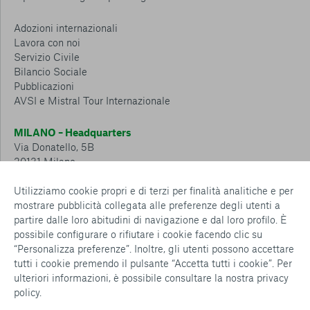
Adozioni internazionali
Lavora con noi
Servizio Civile
Bilancio Sociale
Pubblicazioni
AVSI e Mistral Tour Internazionale
MILANO – Headquarters
Via Donatello, 5B
20131 Milano
Tel.: 02 6749 881
Utilizziamo cookie propri e di terzi per finalità analitiche e per
mostrare pubblicità collegata alle preferenze degli utenti a
CESENA – Sostegno a distanza
partire dalle loro abitudini di navigazione e dal loro profilo. È
Via Padre Vicinio da Sarsina, 216
possibile configurare o rifiutare i cookie facendo clic su
47521 Cesena
“Personalizza preferenze”. Inoltre, gli utenti possono accettare
Tel.: 0547 360 811
tutti i cookie premendo il pulsante “Accetta tutti i cookie”. Per
ulteriori informazioni, è possibile consultare la nostra
privacy
Detrazioni e deduzioni fiscali sulle donazioni: cosa sapere e
policy
.
come usufruirne