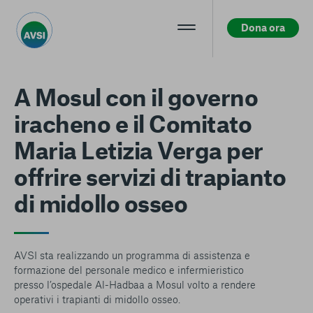
Dona ora
Centro preferenze sulla privacy
A Mosul con il governo
iracheno e il Comitato
La tua privacy
Maria Letizia Verga per
I cookie e altre tecnologie simili sono una parte
offrire servizi di trapianto
fondamentale del funzionamento della nostra Piattaforma.
L’obiettivo principale dei cookie è rendere l’esperienza di
di midollo osseo
navigazione più comoda ed efficiente, nonché consentirci di
migliorare i nostri servizi e la Piattaforma stessa. Inoltre, i
cookie vengono utilizzati per mostrare pubblicità che risulti
interessante per l’utente quando visita i siti Web e le app di
AVSI sta realizzando un programma di assistenza e
terzi. Qui sono disponibili tutte le informazioni sui cookie che
formazione del personale medico e infermieristico
utilizziamo e sarà possibile attivarli e/o disattivarli secondo
presso l’ospedale Al-Hadbaa a Mosul volto a rendere
le proprie preferenze, salvo i Cookie strettamente necessari
operativi i trapianti di midollo osseo.
per il funzionamento della Piattaforma. È importante tenere