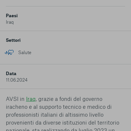
conto del fatto che il blocco di alcuni cookie può
condizionare l’esperienza sulla Piattaforma e il suo
funzionamento. Premendo “Conferma le mie scelte”, la
Paesi
selezione relativa ai cookie effettuata verrà salvata. Se non è
Iraq
stata selezionata alcuna opzione, premere questo pulsante
equivarrà a rifiutare tutti i cookie. Per ulteriori informazioni, è
possibile consultare la nostra
Ulteriori informazioni
Settori
Salute
Cookie strettamente necessari
Cookie di analisi
Data
11.06.2024
Cookies di marketing
AVSI in
Iraq
, grazie a fondi del governo
iracheno e al supporto tecnico e medico di
professionisti italiani di altissimo livello
provenienti da diverse istituzioni del territorio
nazionale, sta realizzando da luglio 2023 un