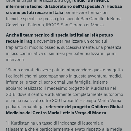
Oltre ai trapianti realizzati, ad oggi
undici tra medici,
infermieri e tecnici di laboratorio dell’Ospedale Al Hadbaa
si sono potuti recare in Italia
per ricevere formazioni
tecniche specifiche presso gli ospedali San Camillo di Roma,
Cervello di Palermo, IRCCS San Gerardo di Monza.
Anche il team tecnico di specialisti italiani si è potuto
recare in Iraq
a novembre per realizzare un corso sul
trapianto di midollo osseo e, successivamente, una presenza
in loco continuativa di sei mesi per poter realizzare i primi
interventi.
“Siamo onorati di avere potuto intraprendere questo progetto.
I colleghi che mi accompagnano in questa avventura, medici,
infermieri e tecnici, sono ormai una famiglia. Insieme
abbiamo realizzato il medesimo progetto in Kurdistan nel
2016, dove il centro è attualmente completamente autonomo
e hanno realizzato oltre 300 trapianti” – spiega Marta Verna,
pediatra ematologa,
referente del progetto Children Global
Medicine del Centro Maria Letizia Verga di Monza
“Il Kurdistan ha un tasso di incidenza di leucemia e
talassemia che è particolarmente elevato rispetto alla media