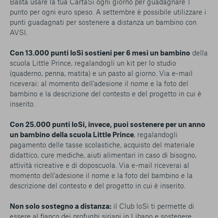
Basta usare la tua CartaSi ogni giorno per guadagnare 1
punto per ogni euro speso. A settembre è possibile utilizzare i
punti guadagnati per sostenere a distanza un bambino con
AVSI.
Con 13.000 punti IoSi sostieni per 6 mesi un bambino
della
scuola Little Prince, regalandogli un kit per lo studio
(quaderno, penna, matita) e un pasto al giorno. Via e-mail
riceverai: al momento dell'adesione il nome e la foto del
bambino e la descrizione del contesto e del progetto in cui è
inserito.
Con 25.000 punti IoSi, invece, puoi sostenere per un anno
un bambino della scuola Little Prince
, regalandogli
pagamento delle tasse scolastiche, acquisto del materiale
didattico, cure mediche, aiuti alimentari in caso di bisogno,
attività ricreative e di doposcuola. Via e-mail riceverai al
momento dell'adesione il nome e la foto del bambino e la
descrizione del contesto e del progetto in cui è inserito.
Non solo sostegno a distanza:
il Club IoSi ti permette di
essere al fianco dei profughi siriani in Libano e sostenere