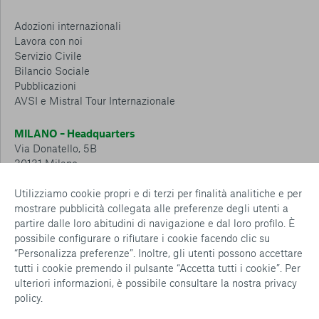
Adozioni internazionali
Lavora con noi
Servizio Civile
Bilancio Sociale
Pubblicazioni
AVSI e Mistral Tour Internazionale
MILANO – Headquarters
Via Donatello, 5B
20131 Milano
Tel.: 02 6749 881
Utilizziamo cookie propri e di terzi per finalità analitiche e per
mostrare pubblicità collegata alle preferenze degli utenti a
CESENA – Sostegno a distanza
partire dalle loro abitudini di navigazione e dal loro profilo. È
Via Padre Vicinio da Sarsina, 216
possibile configurare o rifiutare i cookie facendo clic su
47521 Cesena
“Personalizza preferenze”. Inoltre, gli utenti possono accettare
Tel.: 0547 360 811
tutti i cookie premendo il pulsante “Accetta tutti i cookie”. Per
ulteriori informazioni, è possibile consultare la nostra
privacy
Detrazioni e deduzioni fiscali sulle donazioni: cosa sapere e
policy
.
come usufruirne
Policy e procedure