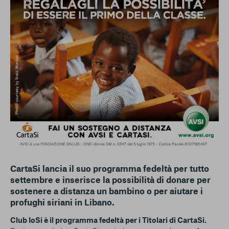
conto del fatto che il blocco di alcuni cookie può
condizionare l’esperienza sulla Piattaforma e il suo
funzionamento. Premendo “Conferma le mie scelte”, la
selezione relativa ai cookie effettuata verrà salvata. Se non è
stata selezionata alcuna opzione, premere questo pulsante
equivarrà a rifiutare tutti i cookie. Per ulteriori informazioni, è
possibile consultare la nostra
Ulteriori informazioni
Cookie strettamente necessari
Cookie di analisi
Cookies di marketing
CartaSi lancia il suo programma fedeltà per tutto
settembre e inserisce la possibilità di donare per
sostenere a distanza un bambino o per aiutare i
profughi siriani in Libano.
Club IoSi è il programma fedeltà per i Titolari di CartaSi.