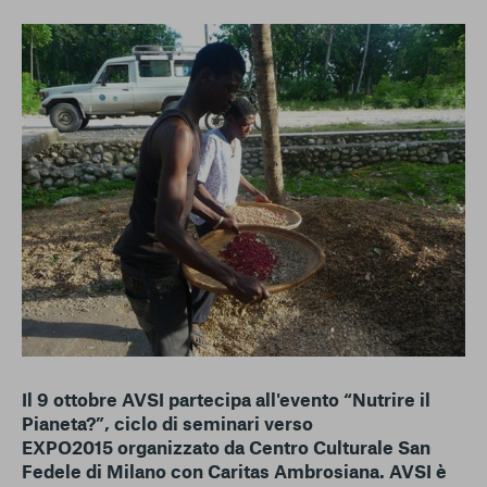
conto del fatto che il blocco di alcuni cookie può
condizionare l’esperienza sulla Piattaforma e il suo
funzionamento. Premendo “Conferma le mie scelte”, la
selezione relativa ai cookie effettuata verrà salvata. Se non è
stata selezionata alcuna opzione, premere questo pulsante
equivarrà a rifiutare tutti i cookie. Per ulteriori informazioni, è
possibile consultare la nostra
Ulteriori informazioni
Cookie strettamente necessari
Cookie di analisi
Cookies di marketing
Il 9 ottobre AVSI partecipa all'evento
“Nutrire il
Pianeta?”, ciclo di seminari verso
EXPO2015
organizzato da
Centro Culturale San
Fedele di Milano
con
Caritas Ambrosiana
. AVSI è