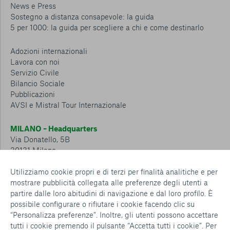
News e Press
Sostegno a distanza consapevole: la guida
5 per 1000: la guida per scegliere a chi e come destinarlo
Adozioni internazionali
Lavora con noi
Servizio Civile
Bilancio Sociale
Pubblicazioni
AVSI e Mistral Tour Internazionale
MILANO – Headquarters
Via Donatello, 5B
20131 Milano
Tel.: 02 6749 881
Utilizziamo cookie propri e di terzi per finalità analitiche e per
mostrare pubblicità collegata alle preferenze degli utenti a
CESENA – Sostegno a distanza
partire dalle loro abitudini di navigazione e dal loro profilo. È
Via Padre Vicinio da Sarsina, 216
possibile configurare o rifiutare i cookie facendo clic su
47521 Cesena
“Personalizza preferenze”. Inoltre, gli utenti possono accettare
Tel.: 0547 360 811
tutti i cookie premendo il pulsante “Accetta tutti i cookie”. Per