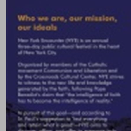
conto del fatto che il blocco di alcuni cookie può
condizionare l’esperienza sulla Piattaforma e il suo
funzionamento. Premendo “Conferma le mie scelte”, la
selezione relativa ai cookie effettuata verrà salvata. Se non è
stata selezionata alcuna opzione, premere questo pulsante
equivarrà a rifiutare tutti i cookie. Per ulteriori informazioni, è
possibile consultare la nostra
Ulteriori informazioni
Cookie strettamente necessari
Cookie di analisi
Cookies di marketing