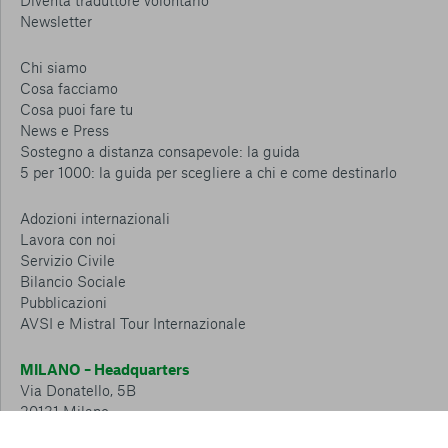
Diventa traduttore volontario
Newsletter
Chi siamo
Cosa facciamo
Cosa puoi fare tu
News e Press
Sostegno a distanza consapevole: la guida
5 per 1000: la guida per scegliere a chi e come destinarlo
Adozioni internazionali
Lavora con noi
Servizio Civile
Bilancio Sociale
Pubblicazioni
AVSI e Mistral Tour Internazionale
MILANO – Headquarters
Via Donatello, 5B
20131 Milano
Tel.: 02 6749 881