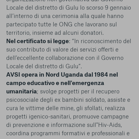
conto del fatto che il blocco di alcuni cookie può
Locale del distretto di Gulu lo scorso 9 gennaio
condizionare l’esperienza sulla Piattaforma e il suo
all’interno di una cerimonia alla quale hanno
funzionamento. Premendo “Conferma le mie scelte”, la
selezione relativa ai cookie effettuata verrà salvata. Se non è
partecipato tutte le ONG che lavorano sul
stata selezionata alcuna opzione, premere questo pulsante
territorio, insieme ad alcuni donatori.
equivarrà a rifiutare tutti i cookie. Per ulteriori informazioni, è
Nel certificato si legge
: “In riconoscimento del
possibile consultare la nostra
Ulteriori informazioni
suo contributo di valore dei servizi offerti e
dell’eccellente collaborazione con il Governo
Cookie strettamente necessari
Locale del distretto di Gulu”.
AVSI opera in Nord Uganda dal 1984 nel
Cookie di analisi
campo educativo e nell'emergenza
Cookies di marketing
umanitaria
; svolge progetti per il recupero
psicosociale degli ex bambini soldato, assiste e
cura le vittime delle mine, gli sfollati, realizza
progetti igenico-sanitari, promuove campagne
di prevenzione e informazione sull"Hiv-Aids,
coordina programmi formativi e professionali e