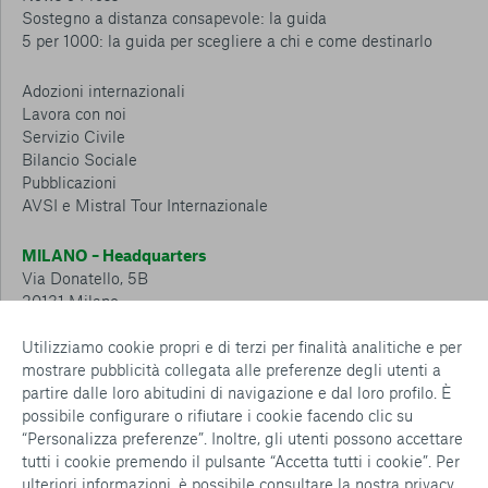
Sostegno a distanza consapevole: la guida
5 per 1000: la guida per scegliere a chi e come destinarlo
Adozioni internazionali
Lavora con noi
Servizio Civile
Bilancio Sociale
Pubblicazioni
AVSI e Mistral Tour Internazionale
MILANO – Headquarters
Via Donatello, 5B
20131 Milano
Tel.: 02 6749 881
Utilizziamo cookie propri e di terzi per finalità analitiche e per
mostrare pubblicità collegata alle preferenze degli utenti a
CESENA – Sostegno a distanza
partire dalle loro abitudini di navigazione e dal loro profilo. È
Via Padre Vicinio da Sarsina, 216
possibile configurare o rifiutare i cookie facendo clic su
47521 Cesena
“Personalizza preferenze”. Inoltre, gli utenti possono accettare
Tel.: 0547 360 811
tutti i cookie premendo il pulsante “Accetta tutti i cookie”. Per
ulteriori informazioni, è possibile consultare la nostra
privacy