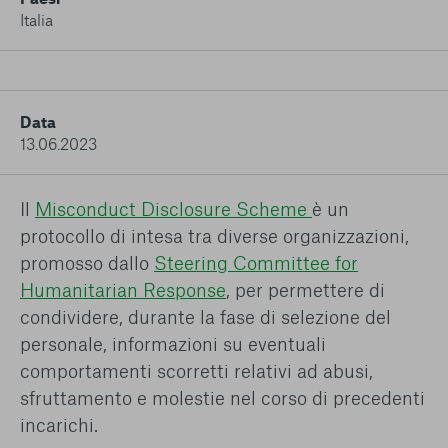
conto del fatto che il blocco di alcuni cookie può
Italia
condizionare l’esperienza sulla Piattaforma e il suo
funzionamento. Premendo “Conferma le mie scelte”, la
selezione relativa ai cookie effettuata verrà salvata. Se non è
stata selezionata alcuna opzione, premere questo pulsante
equivarrà a rifiutare tutti i cookie. Per ulteriori informazioni, è
Data
possibile consultare la nostra
Ulteriori informazioni
13.06.2023
Cookie strettamente necessari
Il
Misconduct Disclosure Scheme
è un
protocollo di intesa tra diverse organizzazioni,
Cookie di analisi
promosso dallo
Steering Committee for
Cookies di marketing
Humanitarian Response
, per permettere di
condividere, durante la fase di selezione del
personale, informazioni su eventuali
comportamenti scorretti relativi ad abusi,
sfruttamento e molestie nel corso di precedenti
incarichi.