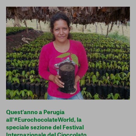
conto del fatto che il blocco di alcuni cookie può
condizionare l’esperienza sulla Piattaforma e il suo
funzionamento. Premendo “Conferma le mie scelte”, la
selezione relativa ai cookie effettuata verrà salvata. Se non è
stata selezionata alcuna opzione, premere questo pulsante
equivarrà a rifiutare tutti i cookie. Per ulteriori informazioni, è
possibile consultare la nostra
Ulteriori informazioni
Cookie strettamente necessari
Cookie di analisi
Cookies di marketing
Quest'anno a Perugia
all'#EurochocolateWorld, la
speciale sezione del Festival
Internazionale del Cioccolato