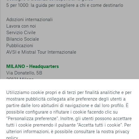
5 per 1000: la guida per scegliere a chi e come destinarlo
Adozioni internazionali
Lavora con noi
Servizio Civile
Bilancio Sociale
Pubblicazioni
AVSI e Mistral Tour Internazionale
MILANO – Headquarters
Via Donatello, 5B
20131 Milano
Tel.: 02 6749 881
Utilizziamo cookie propri e di terzi per finalità analitiche e per
mostrare pubblicità collegata alle preferenze degli utenti a
CESENA – Sostegno a distanza
partire dalle loro abitudini di navigazione e dal loro profilo. È
Via Padre Vicinio da Sarsina, 216
possibile configurare o rifiutare i cookie facendo clic su
47521 Cesena
“Personalizza preferenze”. Inoltre, gli utenti possono accettare
Tel.: 0547 360 811
tutti i cookie premendo il pulsante “Accetta tutti i cookie”. Per
ulteriori informazioni, è possibile consultare la nostra
privacy
Detrazioni e deduzioni fiscali sulle donazioni: cosa sapere e
policy
.