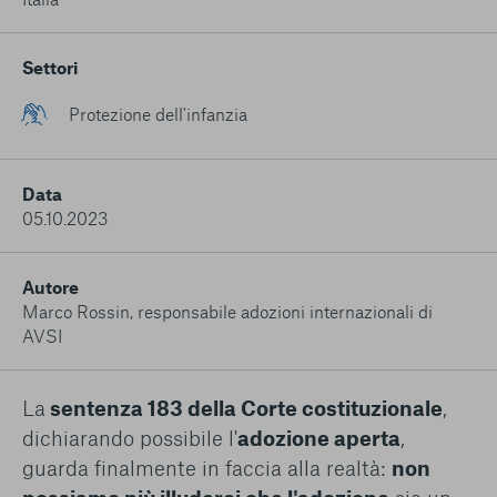
conto del fatto che il blocco di alcuni cookie può
condizionare l’esperienza sulla Piattaforma e il suo
funzionamento. Premendo “Conferma le mie scelte”, la
Settori
selezione relativa ai cookie effettuata verrà salvata. Se non è
stata selezionata alcuna opzione, premere questo pulsante
Protezione dell'infanzia
equivarrà a rifiutare tutti i cookie. Per ulteriori informazioni, è
possibile consultare la nostra
Ulteriori informazioni
Data
Cookie strettamente necessari
05.10.2023
Cookie di analisi
Autore
Marco Rossin, responsabile adozioni internazionali di
Cookies di marketing
AVSI
La
sentenza 183 della Corte costituzionale
,
dichiarando possibile l'
adozione aperta
,
guarda finalmente in faccia alla realtà:
non