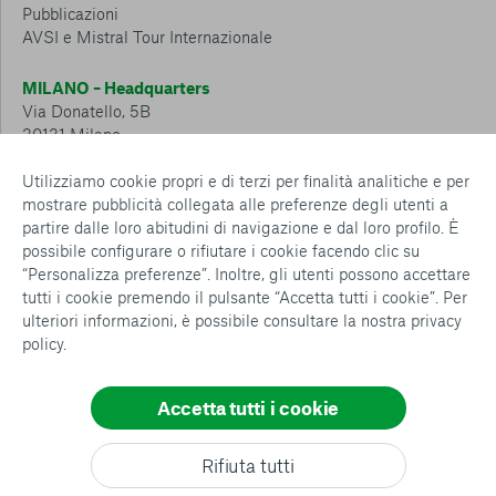
Pubblicazioni
AVSI e Mistral Tour Internazionale
MILANO – Headquarters
Via Donatello, 5B
20131 Milano
Tel.: 02 6749 881
Utilizziamo cookie propri e di terzi per finalità analitiche e per
mostrare pubblicità collegata alle preferenze degli utenti a
CESENA – Sostegno a distanza
partire dalle loro abitudini di navigazione e dal loro profilo. È
Via Padre Vicinio da Sarsina, 216
possibile configurare o rifiutare i cookie facendo clic su
47521 Cesena
“Personalizza preferenze”. Inoltre, gli utenti possono accettare
Tel.: 0547 360 811
tutti i cookie premendo il pulsante “Accetta tutti i cookie”. Per
ulteriori informazioni, è possibile consultare la nostra
privacy
Detrazioni e deduzioni fiscali sulle donazioni: cosa sapere e
policy
.
come usufruirne
Policy e procedure
Whistleblowing Policy
Accetta tutti i cookie
Privacy policy
Cookie policy
Consenti tutti
Rifiuta tutti
Configurazione Cookies