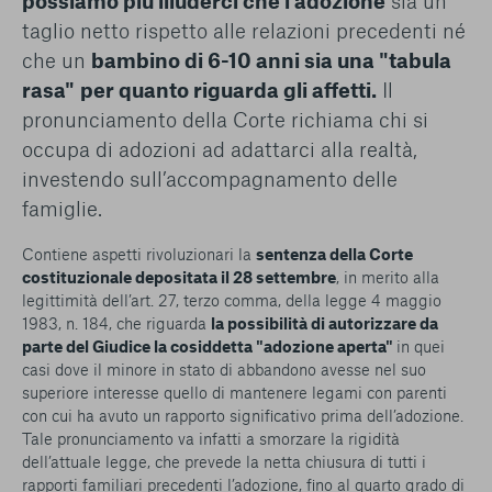
possiamo più illuderci che l'adozione
sia un
taglio netto rispetto alle relazioni precedenti né
che un
bambino di 6-10 anni sia una "tabula
rasa"
per quanto riguarda gli affetti.
Il
pronunciamento della Corte richiama chi si
occupa di adozioni ad adattarci alla realtà,
investendo sull’accompagnamento delle
famiglie.
Contiene aspetti rivoluzionari la
sentenza della Corte
costituzionale depositata il 28 settembre
, in merito alla
legittimità dell’art. 27, terzo comma, della legge 4 maggio
1983, n. 184, che riguarda
la possibilità di autorizzare da
parte del Giudice la cosiddetta "adozione aperta"
in quei
casi dove il minore in stato di abbandono avesse nel suo
superiore interesse quello di mantenere legami con parenti
con cui ha avuto un rapporto significativo prima dell’adozione.
Tale pronunciamento va infatti a smorzare la rigidità
dell’attuale legge, che prevede la netta chiusura di tutti i
rapporti familiari precedenti l’adozione, fino al quarto grado di