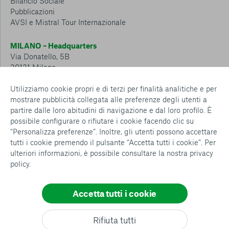
Bilancio Sociale
Pubblicazioni
AVSI e Mistral Tour Internazionale
MILANO – Headquarters
Via Donatello, 5B
20131 Milano
Tel.: 02 6749 881
Utilizziamo cookie propri e di terzi per finalità analitiche e per
mostrare pubblicità collegata alle preferenze degli utenti a
CESENA – Sostegno a distanza
partire dalle loro abitudini di navigazione e dal loro profilo. È
Via Padre Vicinio da Sarsina, 216
possibile configurare o rifiutare i cookie facendo clic su
47521 Cesena
“Personalizza preferenze”. Inoltre, gli utenti possono accettare
Tel.: 0547 360 811
tutti i cookie premendo il pulsante “Accetta tutti i cookie”. Per
ulteriori informazioni, è possibile consultare la nostra
privacy
Detrazioni e deduzioni fiscali sulle donazioni: cosa sapere e
policy
.
come usufruirne
Policy e procedure
Whistleblowing Policy
Accetta tutti i cookie
Privacy policy
Cookie policy
Consenti tutti
Rifiuta tutti
Configurazione Cookies