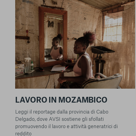
La tua privacy
Cookie strettamente
necessari
LAVORO IN MOZAMBICO
Cookie di analisi
Leggi il reportage dalla provincia di Cabo
Cookies di marketing
Delgado, dove AVSI sostiene gli sfollati
promuovendo il lavoro e attività generatrici di
reddito