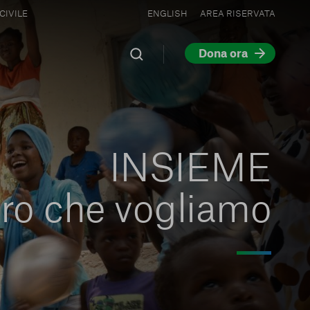
CIVILE
ENGLISH
AREA RISERVATA
Dona ora
INSIEME
turo che vogliamo