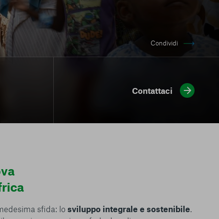
Condividi
Contattaci
ova
frica
 medesima sfida: lo
sviluppo integrale e sostenibile
.