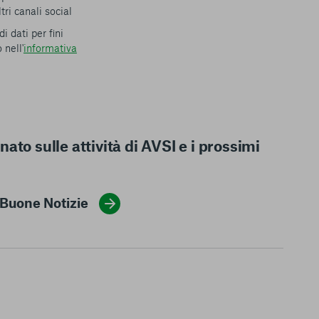
ri canali social
 dati per fini
 nell'
informativa
ato sulle attività di AVSI e i prossimi
r Buone Notizie