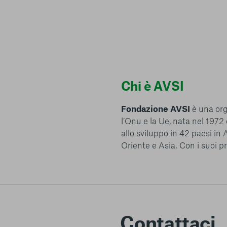
alcuna opzione, premere questo pulsante equivarrà a rifiutare 
ulteriori informazioni, è possibile consultare la nostra
Ulterio
Chi è AVSI
e scelte
Fondazione AVSI
è una org
l’Onu e la Ue, nata nel 197
allo sviluppo in 42 paesi in
Oriente e Asia. Con i suoi pr
Contattaci