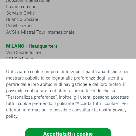
Adozioni internazionali
Lavora con noi
Servizio Civile
Bilancio Sociale
Pubblicazioni
AVSI e Mistral Tour Internazionale
MILANO – Headquarters
Via Donatello, 5B
20131 Milano
Tel.: 02 6749 881
Utilizziamo cookie propri e di terzi per finalità analitiche e per
mostrare pubblicità collegata alle preferenze degli utenti a
CESENA – Sostegno a distanza
partire dalle loro abitudini di navigazione e dal loro profilo. È
Via Padre Vicinio da Sarsina, 216
possibile configurare o rifiutare i cookie facendo clic su
47521 Cesena
“Personalizza preferenze”. Inoltre, gli utenti possono accettare
Tel.: 0547 360 811
tutti i cookie premendo il pulsante “Accetta tutti i cookie”. Per
ulteriori informazioni, è possibile consultare la nostra
privacy
Detrazioni e deduzioni fiscali sulle donazioni: cosa sapere e
policy
.
come usufruirne
Policy e procedure
Whistleblowing Policy
Accetta tutti i cookie