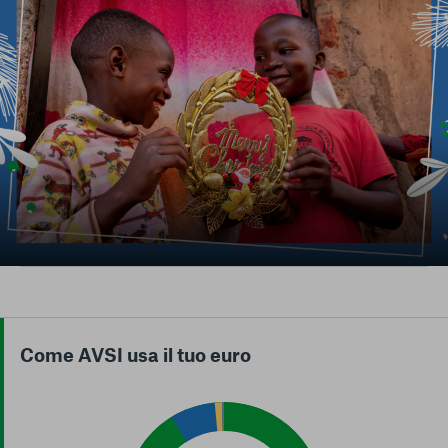
conto del fatto che il blocco di alcuni cookie può
condizionare l’esperienza sulla Piattaforma e il suo
funzionamento. Premendo “Conferma le mie scelte”, la
selezione relativa ai cookie effettuata verrà salvata. Se non è
stata selezionata alcuna opzione, premere questo pulsante
equivarrà a rifiutare tutti i cookie. Per ulteriori informazioni, è
possibile consultare la nostra
Ulteriori informazioni
Cookie strettamente necessari
Cookie di analisi
Cookies di marketing
Come AVSI usa il tuo euro