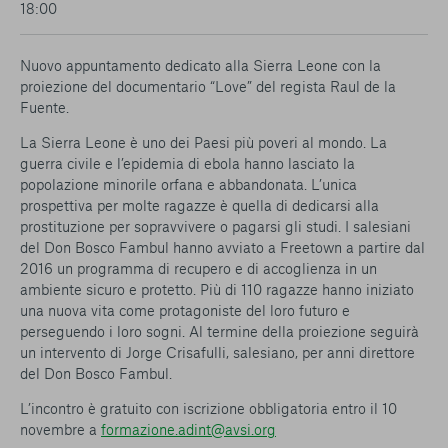
18:00
conto del fatto che il blocco di alcuni cookie può
condizionare l’esperienza sulla Piattaforma e il suo
funzionamento. Premendo “Conferma le mie scelte”, la
Nuovo appuntamento dedicato alla Sierra Leone con la
selezione relativa ai cookie effettuata verrà salvata. Se non è
proiezione del documentario “Love” del regista Raul de la
stata selezionata alcuna opzione, premere questo pulsante
Fuente.
equivarrà a rifiutare tutti i cookie. Per ulteriori informazioni, è
possibile consultare la nostra
Ulteriori informazioni
La Sierra Leone è uno dei Paesi più poveri al mondo. La
guerra civile e l’epidemia di ebola hanno lasciato la
popolazione minorile orfana e abbandonata. L’unica
Cookie strettamente necessari
prospettiva per molte ragazze è quella di dedicarsi alla
prostituzione per sopravvivere o pagarsi gli studi. I salesiani
Cookie di analisi
del Don Bosco Fambul hanno avviato a Freetown a partire dal
2016 un programma di recupero e di accoglienza in un
Cookies di marketing
ambiente sicuro e protetto. Più di 110 ragazze hanno iniziato
una nuova vita come protagoniste del loro futuro e
perseguendo i loro sogni. Al termine della proiezione seguirà
un intervento di Jorge Crisafulli, salesiano, per anni direttore
del Don Bosco Fambul.
L’incontro è gratuito con iscrizione obbligatoria entro il 10
novembre a
formazione.adint@avsi.org