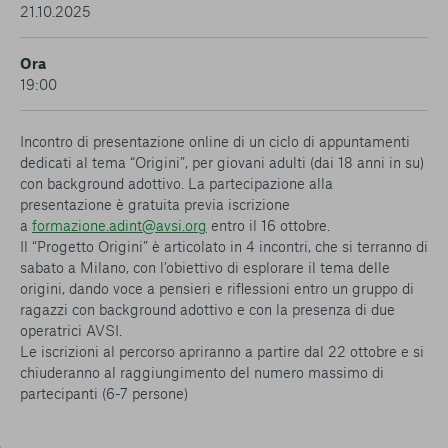
conto del fatto che il blocco di alcuni cookie può
21.10.2025
condizionare l’esperienza sulla Piattaforma e il suo
funzionamento. Premendo “Conferma le mie scelte”, la
Ora
selezione relativa ai cookie effettuata verrà salvata. Se non è
19:00
stata selezionata alcuna opzione, premere questo pulsante
equivarrà a rifiutare tutti i cookie. Per ulteriori informazioni, è
possibile consultare la nostra
Ulteriori informazioni
Incontro di presentazione online di un ciclo di appuntamenti
dedicati al tema “Origini”, per giovani adulti (dai 18 anni in su)
con background adottivo. La partecipazione alla
Cookie strettamente necessari
presentazione è gratuita previa iscrizione
a
formazione.adint@avsi.org
entro il 16 ottobre.
Cookie di analisi
Il “Progetto Origini” è articolato in 4 incontri, che si terranno di
sabato a Milano, con l’obiettivo di esplorare il tema delle
Cookies di marketing
origini, dando voce a pensieri e riflessioni entro un gruppo di
ragazzi con background adottivo e con la presenza di due
operatrici AVSI.
Le iscrizioni al percorso apriranno a partire dal 22 ottobre e si
chiuderanno al raggiungimento del numero massimo di
partecipanti (6-7 persone)