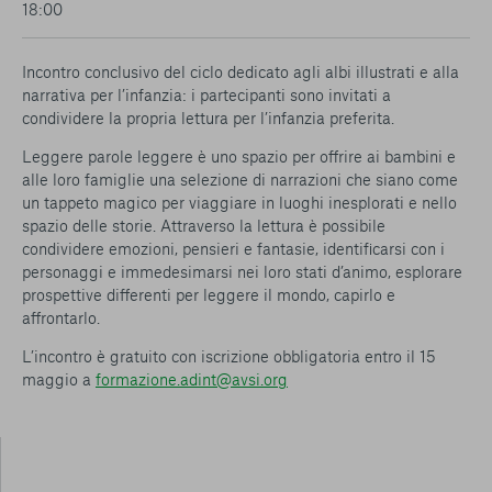
18:00
conto del fatto che il blocco di alcuni cookie può
condizionare l’esperienza sulla Piattaforma e il suo
funzionamento. Premendo “Conferma le mie scelte”, la
Incontro conclusivo del ciclo dedicato agli albi illustrati e alla
selezione relativa ai cookie effettuata verrà salvata. Se non è
narrativa per l’infanzia: i partecipanti sono invitati a
stata selezionata alcuna opzione, premere questo pulsante
condividere la propria lettura per l’infanzia preferita.
equivarrà a rifiutare tutti i cookie. Per ulteriori informazioni, è
possibile consultare la nostra
Ulteriori informazioni
Leggere parole leggere è uno spazio per offrire ai bambini e
alle loro famiglie una selezione di narrazioni che siano come
un tappeto magico per viaggiare in luoghi inesplorati e nello
Cookie strettamente necessari
spazio delle storie. Attraverso la lettura è possibile
condividere emozioni, pensieri e fantasie, identificarsi con i
Cookie di analisi
personaggi e immedesimarsi nei loro stati d’animo, esplorare
prospettive differenti per leggere il mondo, capirlo e
Cookies di marketing
affrontarlo.
L’incontro è gratuito con iscrizione obbligatoria entro il 15
maggio a
formazione.adint@avsi.org