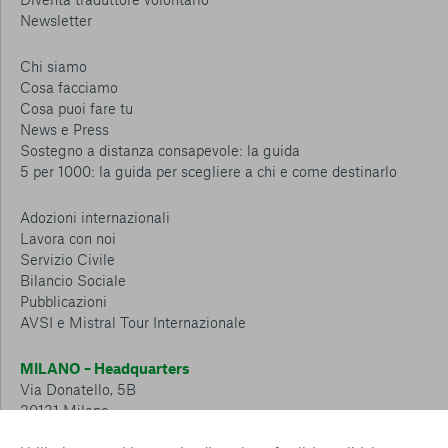
Newsletter
Chi siamo
Cosa facciamo
Cosa puoi fare tu
News e Press
Sostegno a distanza consapevole: la guida
5 per 1000: la guida per scegliere a chi e come destinarlo
Adozioni internazionali
Lavora con noi
Servizio Civile
Bilancio Sociale
Pubblicazioni
AVSI e Mistral Tour Internazionale
MILANO – Headquarters
Via Donatello, 5B
20131 Milano
Tel.: 02 6749 881