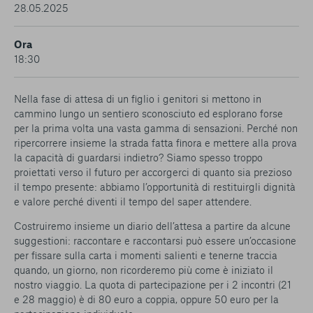
conto del fatto che il blocco di alcuni cookie può
28.05.2025
condizionare l’esperienza sulla Piattaforma e il suo
funzionamento. Premendo “Conferma le mie scelte”, la
Ora
selezione relativa ai cookie effettuata verrà salvata. Se non è
18:30
stata selezionata alcuna opzione, premere questo pulsante
equivarrà a rifiutare tutti i cookie. Per ulteriori informazioni, è
possibile consultare la nostra
Ulteriori informazioni
Nella fase di attesa di un figlio i genitori si mettono in
cammino lungo un sentiero sconosciuto ed esplorano forse
per la prima volta una vasta gamma di sensazioni. Perché non
Cookie strettamente necessari
ripercorrere insieme la strada fatta finora e mettere alla prova
la capacità di guardarsi indietro? Siamo spesso troppo
Cookie di analisi
proiettati verso il futuro per accorgerci di quanto sia prezioso
il tempo presente: abbiamo l’opportunità di restituirgli dignità
Cookies di marketing
e valore perché diventi il tempo del saper attendere.
Costruiremo insieme un diario dell’attesa a partire da alcune
suggestioni: raccontare e raccontarsi può essere un’occasione
per fissare sulla carta i momenti salienti e tenerne traccia
quando, un giorno, non ricorderemo più come è iniziato il
nostro viaggio. La quota di partecipazione per i 2 incontri (21
e 28 maggio) è di 80 euro a coppia, oppure 50 euro per la