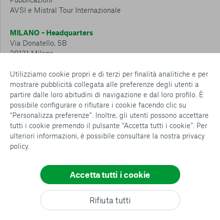
AVSI e Mistral Tour Internazionale
MILANO – Headquarters
Via Donatello, 5B
20131 Milano
Tel.: 02 6749 881
Utilizziamo cookie propri e di terzi per finalità analitiche e per
mostrare pubblicità collegata alle preferenze degli utenti a
CESENA – Sostegno a distanza
partire dalle loro abitudini di navigazione e dal loro profilo. È
Via Padre Vicinio da Sarsina, 216
possibile configurare o rifiutare i cookie facendo clic su
47521 Cesena
“Personalizza preferenze”. Inoltre, gli utenti possono accettare
Tel.: 0547 360 811
tutti i cookie premendo il pulsante “Accetta tutti i cookie”. Per
ulteriori informazioni, è possibile consultare la nostra
privacy
Detrazioni e deduzioni fiscali sulle donazioni: cosa sapere e
policy
.
come usufruirne
Policy e procedure
Whistleblowing Policy
Accetta tutti i cookie
Privacy policy
Cookie policy
Consenti tutti
Rifiuta tutti
Configurazione Cookies
Conferma le mie scelte