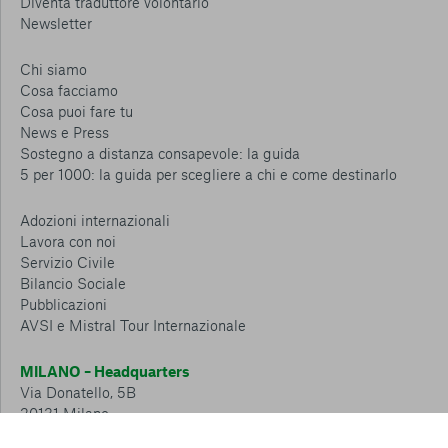
Diventa traduttore volontario
Newsletter
Chi siamo
Cosa facciamo
Cosa puoi fare tu
News e Press
Sostegno a distanza consapevole: la guida
5 per 1000: la guida per scegliere a chi e come destinarlo
Adozioni internazionali
Lavora con noi
Servizio Civile
Bilancio Sociale
Pubblicazioni
AVSI e Mistral Tour Internazionale
MILANO – Headquarters
Via Donatello, 5B
20131 Milano
Tel.: 02 6749 881