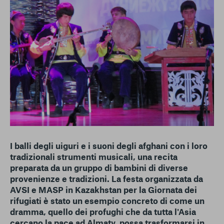
conto del fatto che il blocco di alcuni cookie può
condizionare l’esperienza sulla Piattaforma e il suo
funzionamento. Premendo “Conferma le mie scelte”, la
selezione relativa ai cookie effettuata verrà salvata. Se non è
stata selezionata alcuna opzione, premere questo pulsante
equivarrà a rifiutare tutti i cookie. Per ulteriori informazioni, è
possibile consultare la nostra
Ulteriori informazioni
Cookie strettamente necessari
Cookie di analisi
Cookies di marketing
I balli degli uiguri e i suoni degli afghani con i loro
tradizionali strumenti musicali, una recita
preparata da un gruppo di bambini di diverse
provenienze e tradizioni. La festa organizzata da
AVSI e MASP in Kazakhstan per la Giornata dei
rifugiati è stato un esempio concreto di come un
dramma, quello dei profughi che da tutta l'Asia
cercano la pace ad Almaty, possa trasformarsi in