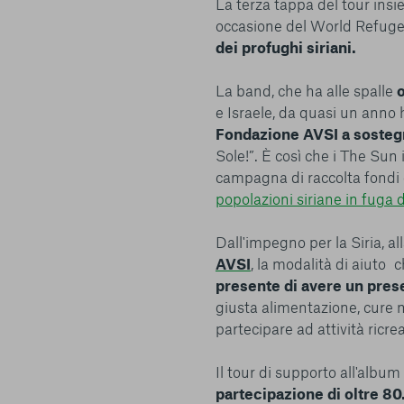
La terza tappa del tour ins
strettamente necessari per il funzionamento della Piattafor
occasione del World Refug
conto del fatto che il blocco di alcuni cookie può condizionare
dei profughi siriani.
Piattaforma e il suo funzionamento. Premendo “Conferma le m
selezione relativa ai cookie effettuata verrà salvata. Se non 
La band, che ha alle spalle
o
alcuna opzione, premere questo pulsante equivarrà a rifiutare 
e Israele, da quasi un anno 
ulteriori informazioni, è possibile consultare la nostra
Ulterio
Fondazione AVSI a sostegn
Sole!”. È così che i The Sun 
campagna di raccolta fondi
popolazioni siriane in fuga d
Dall'impegno per la Siria, a
e scelte
AVSI
, la modalità di aiuto
presente di avere un pres
giusta alimentazione, cure m
partecipare ad attività ricre
Il tour di supporto all'albu
partecipazione di oltre 8