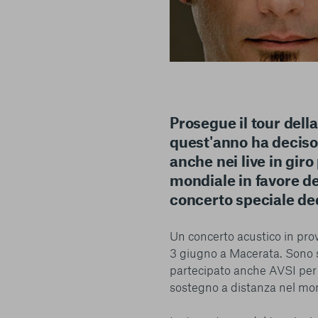
Prosegue il tour del
quest'anno ha deciso d
anche nei live in giro 
Centro preferenze sulla privacy
mondiale in favore de
concerto speciale ded
I cookie e altre tecnologie simili sono una parte fondamenta
Un concerto acustico in provi
della nostra Piattaforma. L’obiettivo principale dei cookie è r
3 giugno a Macerata. Sono 
navigazione più comoda ed efficiente, nonché consentirci di m
partecipato anche AVSI per i
servizi e la Piattaforma stessa. Inoltre, i cookie vengono util
sostegno a distanza nel mo
pubblicità che risulti interessante per l’utente quando visita i
terzi. Qui sono disponibili tutte le informazioni sui cookie ch
possibile attivarli e/o disattivarli secondo le proprie preferen