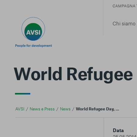
CAMPAGNA 
Chi siamo
World Refugee D
AVSI
News e Press
News
World Refugee Day, AVSI in tour con i The Sun
Data
25.05.2014