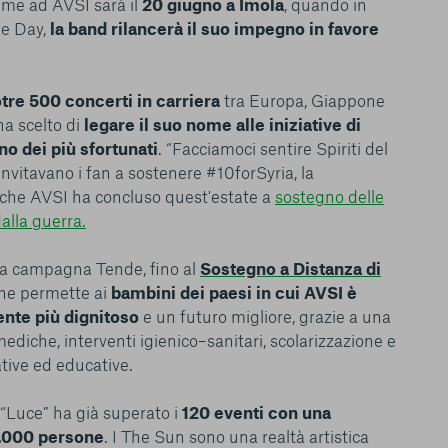
ieme ad AVSI sarà il
20 giugno a Imola
, quando in
ma. È importante tenere
ee Day,
la band rilancerà il suo impegno in favore
 l’esperienza sulla
ie scelte”, la
è stata selezionata
tre 500 concerti in carriera
tra Europa, Giappone
tutti i cookie. Per
ha scelto di
legare il suo nome alle iniziative di
ri informazioni
o dei più sfortunati
. “Facciamoci sentire Spiriti del
invitavano i fan a sostenere #10forSyria, la
 che AVSI ha concluso quest'estate a
sostegno delle
alla guerra.
lla campagna Tende, fino al
Sostegno a Distanza di
Consenti tutti
 che permette ai
bambini dei paesi in cui AVSI è
ente più dignitoso
e un futuro migliore, grazie a una
ediche, interventi igienico–sanitari, scolarizzazione e
ative ed educative.
m “Luce” ha già superato i
120 eventi con una
0.000 persone
. I The Sun sono una realtà artistica