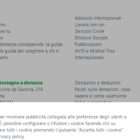
Adozioni internazionali
amo
Lavora con noi
are tu
Servizio Civile
ss
Bilancio Sociale
distanza consapevole: la guida
Pubblicazioni
la guida per scegliere a chi e
AVSI e Mistral Tour
arlo
Internazionale
ostegno a distanza
Detrazioni e deduzioni
cinio da Sarsina, 216
fiscali sulle donazioni: cosa
na
sapere e come usufruirne
360 811
Policy e procedure
Whistleblowing Policy
Privacy policy
 per mostrare pubblicità collegata alle preferenze degli utenti a
Cookie policy
 È possibile configurare o rifiutare i cookie facendo clic su
Configurazione Cookies
re tutti i cookie premendo il pulsante “Accetta tutti i cookie”.
rivacy policy
.