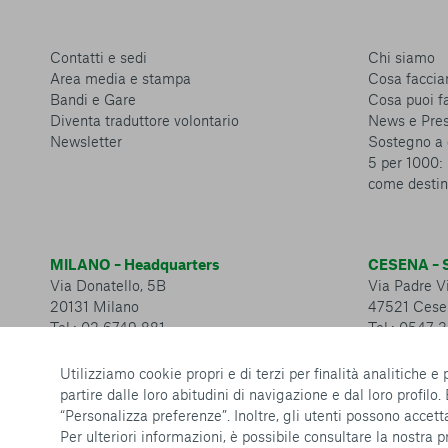
Contatti e sedi
Chi siamo
Area media e stampa
Cosa facci
Bandi e Gare
Cosa puoi f
Diventa traduttore volontario
News e Pre
Newsletter
Sostegno a 
5 per 1000: 
come destin
MILANO – Headquarters
CESENA – S
Via Donatello, 5B
Via Padre Vi
20131 Milano
47521 Cese
Tel.: 02 6749 881
Tel.: 0547 
Utilizziamo cookie propri e di terzi per finalità analitiche e
partire dalle loro abitudini di navigazione e dal loro profilo.
“Personalizza preferenze”. Inoltre, gli utenti possono accetta
Per ulteriori informazioni, è possibile consultare la nostra
p