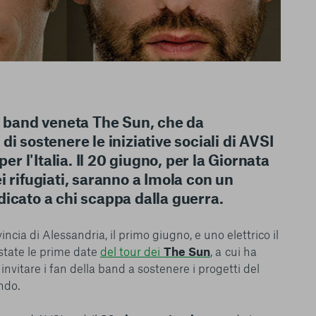
la band veneta The Sun, che da
i sostenere le iniziative sociali di AVSI
per l'Italia. Il 20 giugno, per la Giornata
i rifugiati, saranno a Imola con un
icato a chi scappa dalla guerra.
le del funzionamento
ncia di Alessandria, il primo giugno, e uno elettrico il
endere l’esperienza di
state le prime date
del tour dei
The Sun
, a cui ha
igliorare i nostri
nvitare i fan della band a sostenere i progetti del
izzati per mostrare
ndo.
 siti Web e le app di
e utilizziamo e sarà
ze, salvo i Cookie