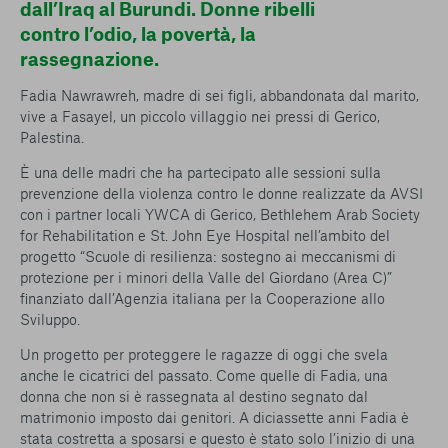
dall’Iraq al Burundi. Donne ribelli
conto del fatto che il blocco di alcuni cookie può
condizionare l’esperienza sulla Piattaforma e il suo
contro l’odio, la povertà, la
funzionamento. Premendo “Conferma le mie scelte”, la
rassegnazione.
selezione relativa ai cookie effettuata verrà salvata. Se non è
stata selezionata alcuna opzione, premere questo pulsante
Fadia Nawrawreh, madre di sei figli, abbandonata dal marito,
equivarrà a rifiutare tutti i cookie. Per ulteriori informazioni, è
vive a Fasayel, un piccolo villaggio nei pressi di Gerico,
possibile consultare la nostra
Ulteriori informazioni
Palestina.
È una delle madri che ha partecipato alle sessioni sulla
Cookie strettamente necessari
prevenzione della violenza contro le donne realizzate da AVSI
con i partner locali YWCA di Gerico, Bethlehem Arab Society
for Rehabilitation e St. John Eye Hospital nell’ambito del
Cookie di analisi
progetto “
Scuole di resilienza: sostegno ai meccanismi di
protezione per i minori della Valle del Giordano (Area C)
”
Cookies di marketing
finanziato dall’Agenzia italiana per la Cooperazione allo
Sviluppo.
Un progetto per proteggere le ragazze di oggi che svela
anche le cicatrici del passato. Come quelle di Fadia, una
donna che non si è rassegnata al destino segnato dal
matrimonio imposto dai genitori. A diciassette anni Fadia è
stata costretta a sposarsi e questo è stato solo l’inizio di una