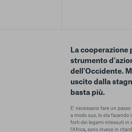
La cooperazione p
strumento d'azion
dell'Occidente. Ma
uscito dalla stag
Centro preferenze sulla privacy
basta più.
E' necessario fare un passo i
a modo suo, lo sta facendo in
I cookie e altre tecnologie simili sono una parte fondamenta
forti dei legami intessuti i
della nostra Piattaforma. L’obiettivo principale dei cookie è r
l'Africa, sono invece in ritard
navigazione più comoda ed efficiente, nonché consentirci di m