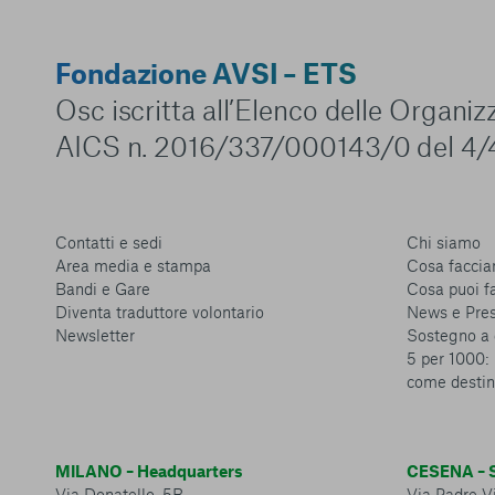
Fondazione AVSI – ETS
Osc iscritta all’Elenco delle Organi
AICS n. 2016/337/000143/0 del 4/
Contatti e sedi
Chi siamo
Area media e stampa
Cosa facci
Bandi e Gare
Cosa puoi f
Diventa traduttore volontario
News e Pre
Newsletter
Sostegno a 
5 per 1000: 
come destin
MILANO – Headquarters
CESENA – S
Via Donatello, 5B
Via Padre Vi