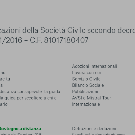
zzazioni della Società Civile secondo decr
4/2016 – C.F. 81017180407
Adozioni internazionali
amo
Lavora con noi
are tu
Servizio Civile
ss
Bilancio Sociale
distanza consapevole: la guida
Pubblicazioni
la guida per scegliere a chi e
AVSI e Mistral Tour
arlo
Internazionale
ostegno a distanza
Detrazioni e deduzioni
cinio da Sarsina, 216
fiscali sulle donazioni: cosa