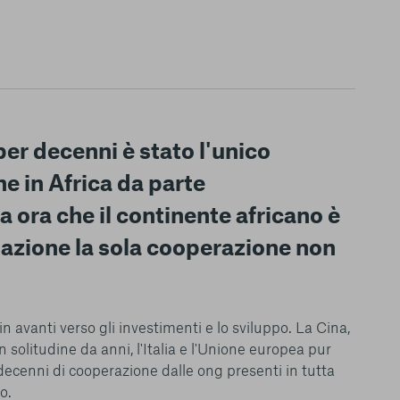
er decenni è stato l'unico
e in Africa da parte
 ora che il continente africano è
nazione la sola cooperazione non
n avanti verso gli investimenti e lo sviluppo. La Cina,
 solitudine da anni, l'Italia e l'Unione europea pur
le del funzionamento
n decenni di cooperazione dalle ong presenti in tutta
endere l’esperienza di
o.
igliorare i nostri