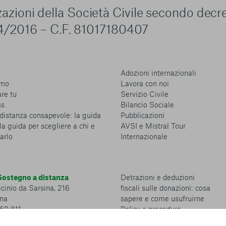
zzazioni della Società Civile secondo decr
4/2016 – C.F. 81017180407
Adozioni internazionali
amo
Lavora con noi
are tu
Servizio Civile
ss
Bilancio Sociale
distanza consapevole: la guida
Pubblicazioni
la guida per scegliere a chi e
AVSI e Mistral Tour
arlo
Internazionale
ostegno a distanza
Detrazioni e deduzioni
cinio da Sarsina, 216
fiscali sulle donazioni: cosa
na
sapere e come usufruirne
360 811
Policy e procedure
Whistleblowing Policy