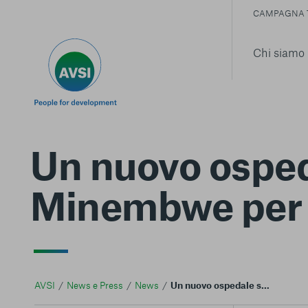
CAMPAGNA 
Chi siamo
Un nuovo ospeda
Minembwe per 
AVSI
News e Press
News
Un nuovo ospedale sulle verdi colline di Minembwe per 80 mila persone