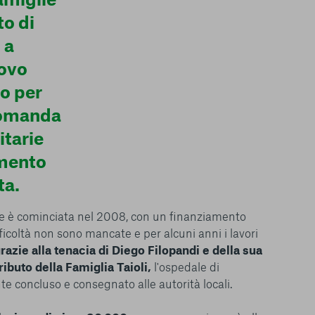
to di
 a
ovo
Consenti tutti
o per
domanda
itarie
omento
ta.
le è cominciata nel 2008, con un finanziamento
fficoltà non sono mancate e per alcuni anni i lavori
grazie alla tenacia di Diego Filopandi e della sua
ibuto della Famiglia Taioli,
l'ospedale di
 concluso e consegnato alle autorità locali.