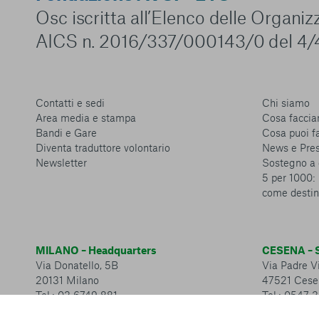
Osc iscritta all’Elenco delle Organi
AICS n. 2016/337/000143/0 del 4/
Contatti e sedi
Chi siamo
Area media e stampa
Cosa facci
Bandi e Gare
Cosa puoi f
Diventa traduttore volontario
News e Pre
Newsletter
Sostegno a 
5 per 1000: 
come destin
MILANO – Headquarters
CESENA – S
Via Donatello, 5B
Via Padre Vi
20131 Milano
47521 Cese
Tel.: 02 6749 881
Tel.: 0547 