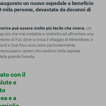
inaugurato un nuovo ospedale a beneficio
0 mila persone, devastata da decenni di
orire può essere molto più facile che vivere.
Un
le del funzionamento
ggi più che mai instabile e costretto ad affrontare una
endere l’esperienza di
rritorio di Fizi, dove si trova il villaggio di Minembwe, e
igliorare i nostri
 Nord e Sud Kivu sono zone particolarmente
izzati per mostrare
reoccupano i poteri che siedono nella capitale
 siti Web e le app di
ella grande foresta.
e utilizziamo e sarà
ze, salvo i Cookie
ma. È importante tenere
 l’esperienza sulla
ato con il
ie scelte”, la
lute e
è stata selezionata
tutti i cookie. Per
to
ri informazioni
ea e a
amiglie