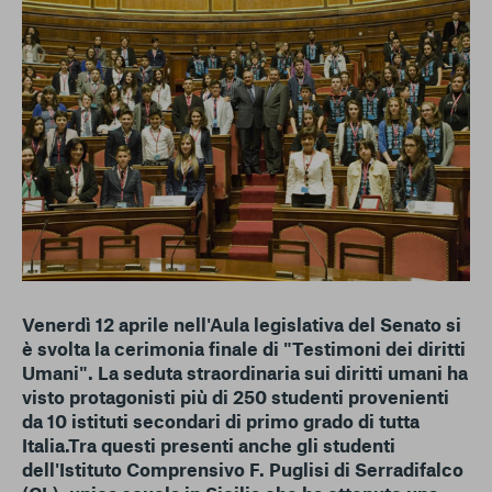
conto del fatto che il blocco di alcuni cookie può
condizionare l’esperienza sulla Piattaforma e il suo
funzionamento. Premendo “Conferma le mie scelte”, la
selezione relativa ai cookie effettuata verrà salvata. Se non è
stata selezionata alcuna opzione, premere questo pulsante
equivarrà a rifiutare tutti i cookie. Per ulteriori informazioni, è
possibile consultare la nostra
Ulteriori informazioni
Cookie strettamente necessari
Cookie di analisi
Cookies di marketing
Venerdì 12 aprile nell'Aula legislativa del Senato si
è svolta la cerimonia finale di "Testimoni dei diritti
Umani". La seduta straordinaria sui diritti umani ha
visto protagonisti più di 250 studenti provenienti
da 10 istituti secondari di primo grado di tutta
Italia.Tra questi presenti anche gli studenti
dell'Istituto Comprensivo F. Puglisi di Serradifalco