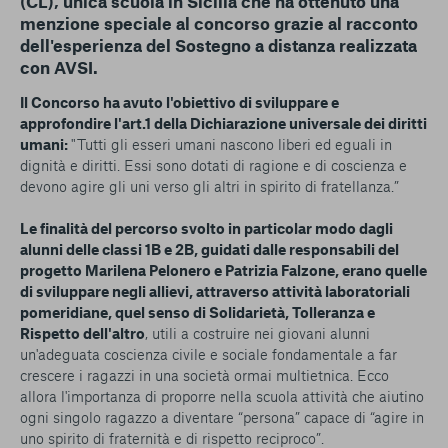
(CL), unica scuola in Sicilia che ha ottenuto una
menzione speciale al concorso grazie al racconto
dell'esperienza del Sostegno a distanza realizzata
con AVSI.
Il Concorso ha avuto l'obiettivo di sviluppare e
approfondire l'art.1 della Dichiarazione universale dei diritti
umani:
"Tutti gli esseri umani nascono liberi ed eguali in
dignità e diritti. Essi sono dotati di ragione e di coscienza e
devono agire gli uni verso gli altri in spirito di fratellanza.”
Le finalità del percorso svolto in particolar modo dagli
alunni delle classi 1B e 2B, guidati dalle responsabili del
progetto Marilena Pelonero e Patrizia Falzone, erano quelle
di sviluppare negli allievi, attraverso attività laboratoriali
pomeridiane, quel senso di Solidarietà, Tolleranza e
Rispetto dell'altro
, utili a costruire nei giovani alunni
un'adeguata coscienza civile e sociale fondamentale a far
crescere i ragazzi in una società ormai multietnica. Ecco
allora l'importanza di proporre nella scuola attività che aiutino
ogni singolo ragazzo a diventare “persona” capace di “agire in
uno spirito di fraternità e di rispetto reciproco”.