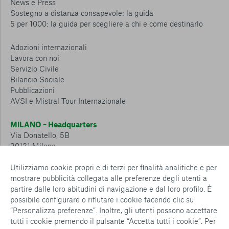
News e Press
Sostegno a distanza consapevole: la guida
5 per 1000: la guida per scegliere a chi e come destinarlo
Adozioni internazionali
Lavora con noi
Servizio Civile
Bilancio Sociale
Pubblicazioni
AVSI e Mistral Tour Internazionale
MILANO – Headquarters
Via Donatello, 5B
20131 Milano
Tel.: 02 6749 881
Utilizziamo cookie propri e di terzi per finalità analitiche e per
mostrare pubblicità collegata alle preferenze degli utenti a
CESENA – Sostegno a distanza
partire dalle loro abitudini di navigazione e dal loro profilo. È
Via Padre Vicinio da Sarsina, 216
possibile configurare o rifiutare i cookie facendo clic su
47521 Cesena
“Personalizza preferenze”. Inoltre, gli utenti possono accettare
Tel.: 0547 360 811
tutti i cookie premendo il pulsante “Accetta tutti i cookie”. Per