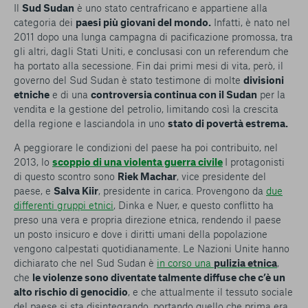
conto del fatto che il blocco di alcuni cookie può
Il
Sud Sudan
è uno stato centrafricano e appartiene alla
condizionare l’esperienza sulla Piattaforma e il suo
categoria dei
paesi più giovani del mondo.
Infatti, è nato nel
funzionamento. Premendo “Conferma le mie scelte”, la
2011 dopo una lunga campagna di pacificazione promossa, tra
selezione relativa ai cookie effettuata verrà salvata. Se non è
gli altri, dagli Stati Uniti, e conclusasi con un referendum che
stata selezionata alcuna opzione, premere questo pulsante
ha portato alla secessione. Fin dai primi mesi di vita, però, il
equivarrà a rifiutare tutti i cookie. Per ulteriori informazioni, è
governo del Sud Sudan è stato testimone di molte
divisioni
possibile consultare la nostra
Ulteriori informazioni
etniche
e di una
controversia continua con il Sudan
per la
vendita e la gestione del petrolio, limitando così la crescita
della regione e lasciandola in uno
stato di povertà estrema.
Cookie strettamente necessari
A peggiorare le condizioni del paese ha poi contribuito, nel
2013, lo
scoppio di una violenta guerra civile
I protagonisti
Cookie di analisi
di questo scontro sono
Riek Machar
, vice presidente del
paese, e
Salva Kiir
, presidente in carica. Provengono da
due
Cookies di marketing
differenti gruppi etnici
,
Dinka
e
Nuer
, e questo conflitto ha
preso una vera e propria direzione etnica, rendendo il paese
un posto insicuro e dove i diritti umani della popolazione
vengono calpestati quotidianamente. Le Nazioni Unite hanno
dichiarato che nel Sud Sudan è
in corso una
pulizia etnica
,
che
le violenze sono diventate talmente diffuse che c’è un
alto rischio di genocidio
, e che attualmente il tessuto sociale
del paese si sta disintegrando, portando quello che prima era