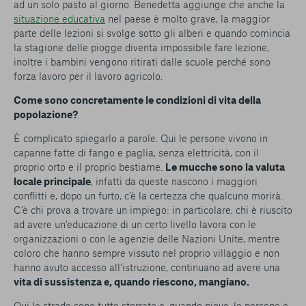
ad un solo pasto al giorno. Benedetta aggiunge che anche la
situazione educativa
nel paese è molto grave, la maggior
parte delle lezioni si svolge sotto gli alberi e quando comincia
la stagione delle piogge diventa impossibile fare lezione,
inoltre i bambini vengono ritirati dalle scuole perché sono
forza lavoro per il lavoro agricolo.
Come sono concretamente le condizioni di vita della
popolazione?
È complicato spiegarlo a parole. Qui le persone vivono in
capanne fatte di fango e paglia, senza elettricità, con il
proprio orto e il proprio bestiame.
Le mucche sono la valuta
locale principale
, infatti da queste nascono i maggiori
conflitti e, dopo un furto, c’è la certezza che qualcuno morirà.
C’è chi prova a trovare un impiego: in particolare, chi è riuscito
ad avere un’educazione di un certo livello lavora con le
organizzazioni o con le agenzie delle Nazioni Unite, mentre
coloro che hanno sempre vissuto nel proprio villaggio e non
hanno avuto accesso all’istruzione, continuano ad avere una
vita di sussistenza e, quando riescono, mangiano.
Qui le strade sono tutte sterrate e, quando piove, le persone e