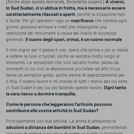
[Anche dopo questa domanda, Benedetta sospira.]
A viverci,
in Sud Sudan, ci si abitua in fretta, ma è necessario essere
caratterialmente rilassati e aperti
, perché la situazione non
è facile. Per gli operatori vige un
coprifuoco
che cambia ogni
giorno, possono arrivare e-mail che impongono una
restrizione dei movimenti a causa del livello di sicurezza
generale.
Il suono degli spari, ormai, è un suono normale
.
Il mio sogno per il paese è uno: spero che prima o poi si riesca
a vedere la luce in tunnel, anche se sembra molto lungo al
momento. Le sensazioni che vivo variano molto: passo da
momenti in cui vivo la depressione più totale ad altri in cui
basta un semplice gesto, poche parole di apprezzamento per
il mio, il nostro lavoro e mi ricordo di tutti i motivi per cui sono
in Sud Sudan e per cui sto facendo questo lavoro.
Ogni tanto
la sera riesco a dormire tranquilla.
Come le persone che leggeranno l’articolo possono
contribuire alle vostre attività in Sud Sudan?
Principalmente con due attività. La prima è attraverso le
adozioni a distanza dei bambini in Sud Sudan
, permettendo
così loro di andare a scuola e di avere un livello nutrizionale