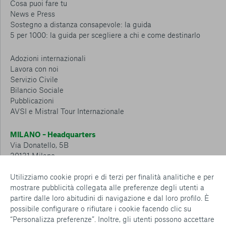
Cosa puoi fare tu
News e Press
Sostegno a distanza consapevole: la guida
5 per 1000: la guida per scegliere a chi e come destinarlo
Adozioni internazionali
Lavora con noi
Servizio Civile
Bilancio Sociale
Pubblicazioni
AVSI e Mistral Tour Internazionale
MILANO – Headquarters
Via Donatello, 5B
20131 Milano
Tel.: 02 6749 881
Utilizziamo cookie propri e di terzi per finalità analitiche e per
mostrare pubblicità collegata alle preferenze degli utenti a
CESENA – Sostegno a distanza
partire dalle loro abitudini di navigazione e dal loro profilo. È
Via Padre Vicinio da Sarsina, 216
possibile configurare o rifiutare i cookie facendo clic su
47521 Cesena
“Personalizza preferenze”. Inoltre, gli utenti possono accettare
Tel.: 0547 360 811