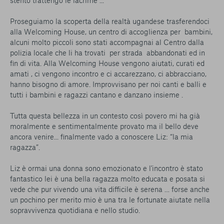
stento trattengo le lacrime ...
Proseguiamo la scoperta della realtà ugandese trasferendoci
alla Welcoming House, un centro di accoglienza per bambini,
alcuni molto piccoli sono stati accompagnai al Centro dalla
polizia locale che li ha trovati per strada abbandonati ed in
fin di vita. Alla Welcoming House vengono aiutati, curati ed
amati , ci vengono incontro e ci accarezzano, ci abbracciano,
hanno bisogno di amore. Improvvisano per noi canti e balli e
tutti i bambini e ragazzi cantano e danzano insieme .
Tutta questa bellezza in un contesto così povero mi ha già
moralmente e sentimentalmente provato ma il bello deve
ancora venire... finalmente vado a conoscere Liz: “la mia
ragazza”.
Liz è ormai una donna sono emozionato e l'incontro è stato
fantastico lei è una bella ragazza molto educata e posata si
vede che pur vivendo una vita difficile è serena … forse anche
un pochino per merito mio è una tra le fortunate aiutate nella
sopravvivenza quotidiana e nello studio.