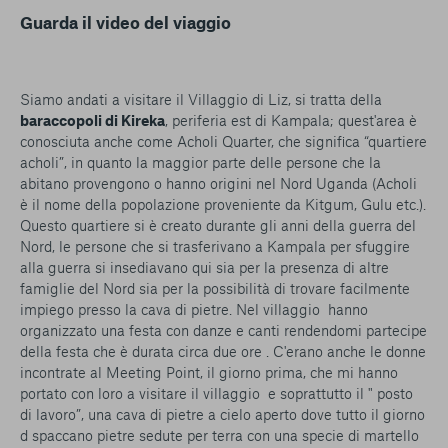
Guarda il video del viaggio
Siamo andati a visitare il Villaggio di Liz, si tratta della
baraccopoli di Kireka
, periferia est di Kampala; quest'area è
conosciuta anche come Acholi Quarter, che significa “quartiere
acholi”, in quanto la maggior parte delle persone che la
abitano provengono o hanno origini nel Nord Uganda (Acholi
è il nome della popolazione proveniente da Kitgum, Gulu etc.).
Questo quartiere si è creato durante gli anni della guerra del
Nord, le persone che si trasferivano a Kampala per sfuggire
alla guerra si insediavano qui sia per la presenza di altre
famiglie del Nord sia per la possibilità di trovare facilmente
impiego presso la cava di pietre. Nel villaggio hanno
organizzato una festa con danze e canti rendendomi partecipe
della festa che è durata circa due ore . C'erano anche le donne
incontrate al Meeting Point, il giorno prima, che mi hanno
portato con loro a visitare il villaggio e soprattutto il " posto
di lavoro”, una cava di pietre a cielo aperto dove tutto il giorno
d spaccano pietre sedute per terra con una specie di martello