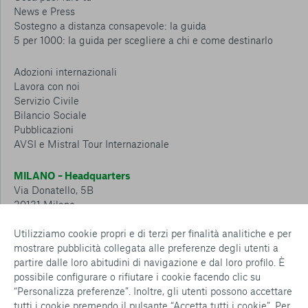
News e Press
Sostegno a distanza consapevole: la guida
5 per 1000: la guida per scegliere a chi e come destinarlo
Adozioni internazionali
Lavora con noi
Servizio Civile
Bilancio Sociale
Pubblicazioni
AVSI e Mistral Tour Internazionale
MILANO – Headquarters
Via Donatello, 5B
20131 Milano
Tel.: 02 6749 881
Utilizziamo cookie propri e di terzi per finalità analitiche e per
mostrare pubblicità collegata alle preferenze degli utenti a
CESENA – Sostegno a distanza
partire dalle loro abitudini di navigazione e dal loro profilo. È
Via Padre Vicinio da Sarsina, 216
possibile configurare o rifiutare i cookie facendo clic su
47521 Cesena
“Personalizza preferenze”. Inoltre, gli utenti possono accettare
Tel.: 0547 360 811
tutti i cookie premendo il pulsante “Accetta tutti i cookie”. Per