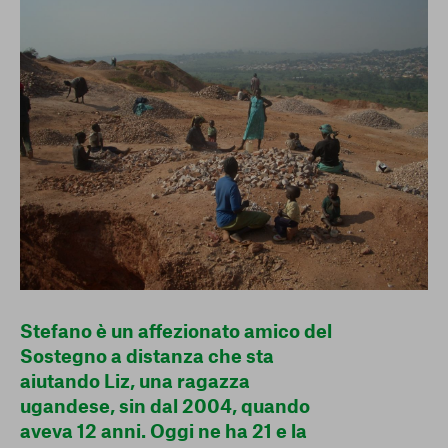
conto del fatto che il blocco di alcuni cookie può
condizionare l’esperienza sulla Piattaforma e il suo
funzionamento. Premendo “Conferma le mie scelte”, la
selezione relativa ai cookie effettuata verrà salvata. Se non è
stata selezionata alcuna opzione, premere questo pulsante
equivarrà a rifiutare tutti i cookie. Per ulteriori informazioni, è
possibile consultare la nostra
Ulteriori informazioni
Cookie strettamente necessari
Cookie di analisi
Cookies di marketing
Stefano è un affezionato amico del
Sostegno a distanza che sta
aiutando Liz, una ragazza
ugandese, sin dal 2004, quando
aveva 12 anni. Oggi ne ha 21 e la