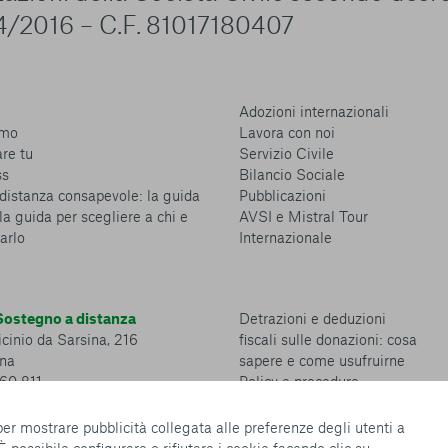
4/2016 – C.F. 81017180407
Adozioni internazionali
amo
Lavora con noi
are tu
Servizio Civile
ss
Bilancio Sociale
distanza consapevole: la guida
Pubblicazioni
la guida per scegliere a chi e
AVSI e Mistral Tour
arlo
Internazionale
ostegno a distanza
Detrazioni e deduzioni
cinio da Sarsina, 216
fiscali sulle donazioni: cosa
na
sapere e come usufruirne
360 811
Policy e procedure
Whistleblowing Policy
Privacy policy
 per mostrare pubblicità collegata alle preferenze degli utenti a
Cookie policy