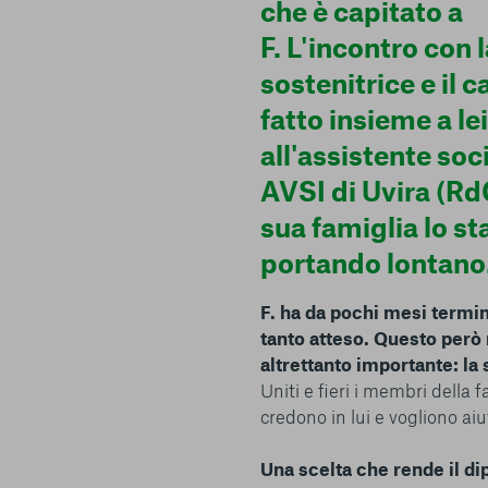
terzi. Qui sono disponibili tutte le informazioni sui cookie ch
che è capitato a
possibile attivarli e/o disattivarli secondo le proprie preferen
F. L'incontro con 
strettamente necessari per il funzionamento della Piattafor
conto del fatto che il blocco di alcuni cookie può condizionare
sostenitrice e il
Piattaforma e il suo funzionamento. Premendo “Conferma le m
fatto insieme a lei
selezione relativa ai cookie effettuata verrà salvata. Se non 
alcuna opzione, premere questo pulsante equivarrà a rifiutare 
all'assistente soci
ulteriori informazioni, è possibile consultare la nostra
Ulterio
AVSI di Uvira (RdC
sua famiglia lo st
portando lontano
F. ha da pochi mesi termina
e scelte
tanto atteso. Questo però 
altrettanto importante: la 
Uniti e fieri i membri della 
credono in lui e vogliono aiu
Una scelta che rende il di