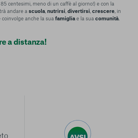
 85 centesimi, meno di un caffè al giorno!) e con la
trà andare a
scuola
,
nutrirsi
,
divertirsi
,
crescere
, in
 coinvolge anche la sua
famiglia
e la sua
comunità
.
re a distanza!
eto