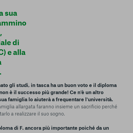
e utilizziamo e sarà
ze, salvo i Cookie
la sua
ma. È importante tenere
 l’esperienza sulla
 cammino
ie scelte”, la
,
è stata selezionata
tutti i cookie. Per
ale di
ri informazioni
) e alla
a
.
to gli studi, in tasca ha un buon voto e il diploma
Consenti tutti
non è il successo più grande! Ce n'è un altro
sua famiglia lo aiuterà a frequentare l'università.
famiglia allargata faranno insieme un sacrificio perché
tarlo a realizzare il suo sogno.
ploma di F. ancora più importante poiché da un