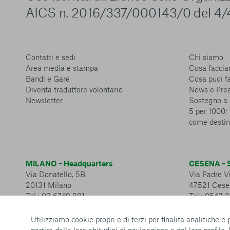
AICS n. 2016/337/000143/0 del 4/
Contatti e sedi
Chi siamo
Area media e stampa
Cosa facci
Bandi e Gare
Cosa puoi f
Diventa traduttore volontario
News e Pre
Newsletter
Sostegno a 
5 per 1000: 
come destin
MILANO – Headquarters
CESENA – S
Via Donatello, 5B
Via Padre Vi
20131 Milano
47521 Cese
Tel.: 02 6749 881
Tel.: 0547 
Utilizziamo cookie propri e di terzi per finalità analitiche e