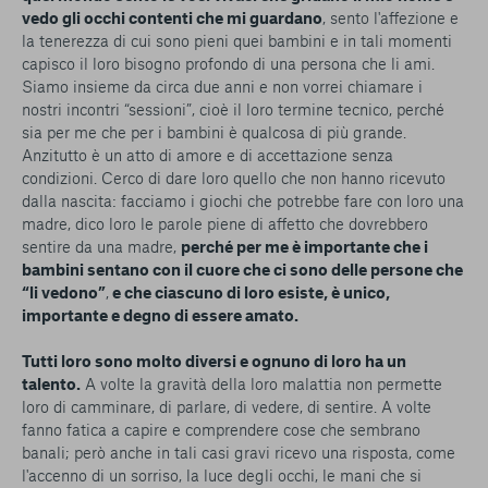
vedo gli occhi contenti che mi guardano
, sento l'affezione e
la tenerezza di cui sono pieni quei bambini e in tali momenti
capisco il loro bisogno profondo di una persona che li ami.
Siamo insieme da circa due anni e non vorrei chiamare i
nostri incontri “sessioni”, cioè il loro termine tecnico, perché
sia per me che per i bambini è qualcosa di più grande.
Anzitutto è un atto di amore e di accettazione senza
condizioni. Cerco di dare loro quello che non hanno ricevuto
dalla nascita: facciamo i giochi che potrebbe fare con loro una
madre, dico loro le parole piene di affetto che dovrebbero
sentire da una madre,
perché per me è importante che i
bambini sentano con il cuore che ci sono delle persone che
“li vedono”
,
e che ciascuno di loro esiste, è unico,
importante e degno di essere amato.
Tutti loro sono molto diversi e ognuno di loro ha un
talento.
A volte la gravità della loro malattia non permette
loro di camminare, di parlare, di vedere, di sentire. A volte
fanno fatica a capire e comprendere cose che sembrano
banali; però anche in tali casi gravi ricevo una risposta, come
l'accenno di un sorriso, la luce degli occhi, le mani che si