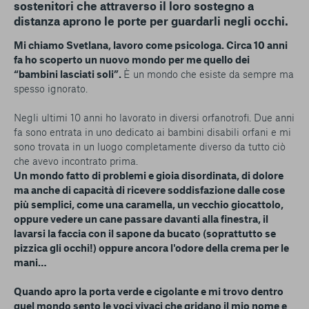
sostenitori che attraverso il loro sostegno a
distanza aprono le porte per guardarli negli occhi.
Mi chiamo Svetlana, lavoro come psicologa. Circa 10 anni
fa ho scoperto un nuovo mondo per me quello dei
“bambini lasciati soli”.
È un mondo che esiste da sempre ma
spesso ignorato.
Negli ultimi 10 anni ho lavorato in diversi orfanotrofi. Due anni
fa sono entrata in uno dedicato ai bambini disabili orfani e mi
sono trovata in un luogo completamente diverso da tutto ciò
che avevo incontrato prima.
Un mondo fatto di problemi e gioia disordinata, di dolore
ma anche di capacità di ricevere soddisfazione dalle cose
più semplici, come una caramella, un vecchio giocattolo,
oppure vedere un cane passare davanti alla finestra, il
lavarsi la faccia con il sapone da bucato (soprattutto se
pizzica gli occhi!) oppure ancora l'odore della crema per le
mani…
Quando apro la porta verde e cigolante e mi trovo dentro
quel mondo sento le voci vivaci che gridano il mio nome e