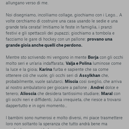
allungano verso di me.
Noi disegniamo, incolliamo collage, giochiamo con i Lego… A
volte cerchiamo di costruire una casa usando le sedie e una
grande tela cerata! Imitiamo le feste in famiglia, i pranzi
festivi e gli spettacoli dei pupazzi; giochiamo a tombola e
facciamo le gare di hockey con un pallone:
provano una
grande gioia anche quelli che perdono.
Mentre sto scrivendo mi vengono in mente
Borja
con gli occhi
molto seri e un'aria indaffarata;
Valja e Polina
luminose come
la luce e la gioia;
Karina
furba e sapiente che sa come
ottenere ciò che vuole; gli occhi seri di
Assylkhan
che,
probabilmente, vuole salutarci;
Miscia
così sveglio, che arriva
al nostro ambulatorio per giocare a pallone ;
Andrei
dolce e
tenero;
Alioscia
che desidera tantissimo studiare;
Maral
con
gli occhi neri e diffidenti; Julia irrequieta, che riesce a trovarsi
dappertutto e in ogni momento...
I bambini sono numerosi e molto diversi, mi piace trasmettere
loro non soltanto la speranza che tutto andrà bene ma