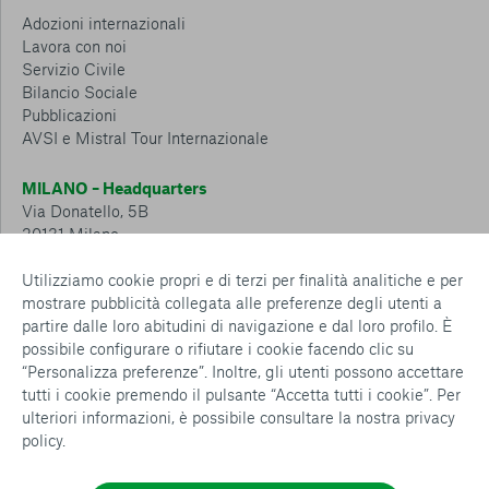
Adozioni internazionali
Lavora con noi
Servizio Civile
Bilancio Sociale
Pubblicazioni
AVSI e Mistral Tour Internazionale
MILANO – Headquarters
Via Donatello, 5B
20131 Milano
Tel.: 02 6749 881
Utilizziamo cookie propri e di terzi per finalità analitiche e per
mostrare pubblicità collegata alle preferenze degli utenti a
CESENA – Sostegno a distanza
partire dalle loro abitudini di navigazione e dal loro profilo. È
Via Padre Vicinio da Sarsina, 216
possibile configurare o rifiutare i cookie facendo clic su
47521 Cesena
“Personalizza preferenze”. Inoltre, gli utenti possono accettare
Tel.: 0547 360 811
tutti i cookie premendo il pulsante “Accetta tutti i cookie”. Per
ulteriori informazioni, è possibile consultare la nostra
privacy
Detrazioni e deduzioni fiscali sulle donazioni: cosa sapere e
policy
.
come usufruirne
Policy e procedure