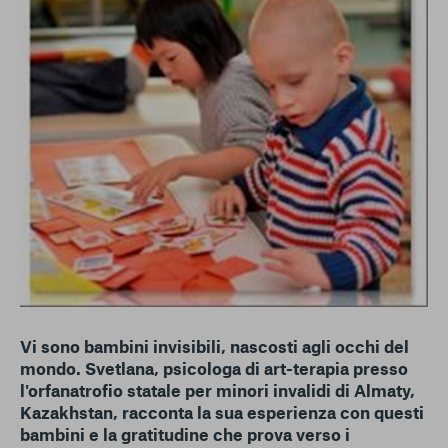
conto del fatto che il blocco di alcuni cookie può
condizionare l’esperienza sulla Piattaforma e il suo
funzionamento. Premendo “Conferma le mie scelte”, la
selezione relativa ai cookie effettuata verrà salvata. Se non è
stata selezionata alcuna opzione, premere questo pulsante
equivarrà a rifiutare tutti i cookie. Per ulteriori informazioni, è
possibile consultare la nostra
Ulteriori informazioni
Cookie strettamente necessari
Cookie di analisi
Cookies di marketing
Vi sono bambini invisibili, nascosti agli occhi del
mondo. Svetlana, psicologa di art-terapia presso
l'orfanatrofio statale per minori invalidi di Almaty,
Kazakhstan, racconta la sua esperienza con questi
bambini e la gratitudine che prova verso i