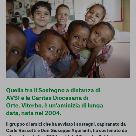
conto del fatto che il blocco di alcuni cookie può
condizionare l’esperienza sulla Piattaforma e il suo
funzionamento. Premendo “Conferma le mie scelte”, la
selezione relativa ai cookie effettuata verrà salvata. Se non è
stata selezionata alcuna opzione, premere questo pulsante
equivarrà a rifiutare tutti i cookie. Per ulteriori informazioni, è
possibile consultare la nostra
Ulteriori informazioni
Cookie strettamente necessari
Cookie di analisi
Cookies di marketing
Quella tra il Sostegno a distanza di
AVSI e la Caritas Diocesana di
Orte, Viterbo, è un'amicizia di lunga
data, nata nel 2004.
Il gruppo di amici che ha avviato i sostegni, capitanato da
Carlo Rossetti e Don Giuseppe Aquilanti, ha sostenuto da