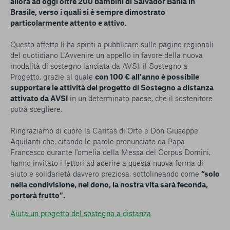
allora ad oggi oltre 200 bambini di Salvador Bahia in
Brasile, verso i quali si è sempre dimostrato
particolarmente attento e attivo.
Questo affetto li ha spinti a pubblicare sulle pagine regionali
del quotidiano L'Avvenire un appello in favore della nuova
modalità di sostegno lanciata da AVSI, il Sostegno a
Progetto, grazie al quale
con 100 € all'anno è possibile
supportare le attività del progetto di Sostegno a distanza
attivato da AVSI
in un determinato paese, che il sostenitore
potrà scegliere.
Ringraziamo di cuore la Caritas di Orte e Don Giuseppe
Aquilanti che, citando le parole pronunciate da Papa
Francesco durante l'omelia della Messa del Corpus Domini,
hanno invitato i lettori ad aderire a questa nuova forma di
aiuto e solidarietà davvero preziosa, sottolineando come
“solo
nella condivisione, nel dono, la nostra vita sarà feconda,
porterà frutto”.
Aiuta un progetto del sostegno a distanza