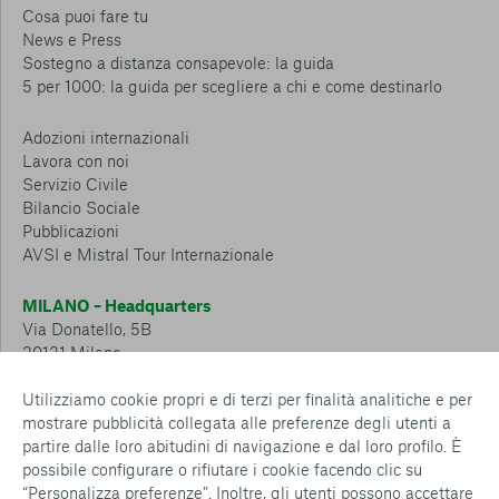
Cosa puoi fare tu
News e Press
Sostegno a distanza consapevole: la guida
5 per 1000: la guida per scegliere a chi e come destinarlo
Adozioni internazionali
Lavora con noi
Servizio Civile
Bilancio Sociale
Pubblicazioni
AVSI e Mistral Tour Internazionale
MILANO – Headquarters
Via Donatello, 5B
20131 Milano
Tel.: 02 6749 881
Utilizziamo cookie propri e di terzi per finalità analitiche e per
mostrare pubblicità collegata alle preferenze degli utenti a
CESENA – Sostegno a distanza
partire dalle loro abitudini di navigazione e dal loro profilo. È
Via Padre Vicinio da Sarsina, 216
possibile configurare o rifiutare i cookie facendo clic su
47521 Cesena
“Personalizza preferenze”. Inoltre, gli utenti possono accettare
Tel.: 0547 360 811