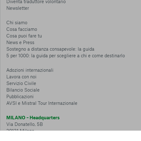
Diventa traduttore volontario
Newsletter
Chi siamo
Cosa facciamo
Cosa puoi fare tu
News e Press
Sostegno a distanza consapevole: la guida
5 per 1000: la guida per scegliere a chi e come destinarlo
Adozioni internazionali
Lavora con noi
Servizio Civile
Bilancio Sociale
Pubblicazioni
AVSI e Mistral Tour Internazionale
MILANO – Headquarters
Via Donatello, 5B
20131 Milano
Tel.: 02 6749 881