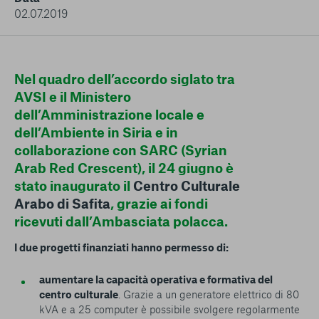
conto del fatto che il blocco di alcuni cookie può
02.07.2019
condizionare l’esperienza sulla Piattaforma e il suo
funzionamento. Premendo “Conferma le mie scelte”, la
selezione relativa ai cookie effettuata verrà salvata. Se non è
stata selezionata alcuna opzione, premere questo pulsante
Nel quadro dell’accordo siglato tra
equivarrà a rifiutare tutti i cookie. Per ulteriori informazioni, è
AVSI e il Ministero
possibile consultare la nostra
Ulteriori informazioni
dell’Amministrazione locale e
dell’Ambiente in Siria e in
Cookie strettamente necessari
collaborazione con SARC (Syrian
Arab Red Crescent), il 24 giugno è
Cookie di analisi
stato inaugurato il
Centro Culturale
Arabo di Safita
, grazie ai fondi
Cookies di marketing
ricevuti dall’Ambasciata polacca.
I due progetti finanziati hanno permesso di:
aumentare la capacità operativa e formativa del
centro culturale
. Grazie a un generatore elettrico di 80
kVA e a 25 computer è possibile svolgere regolarmente