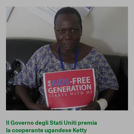
conto del fatto che il blocco di alcuni cookie può
condizionare l’esperienza sulla Piattaforma e il suo
funzionamento. Premendo “Conferma le mie scelte”, la
selezione relativa ai cookie effettuata verrà salvata. Se non è
stata selezionata alcuna opzione, premere questo pulsante
equivarrà a rifiutare tutti i cookie. Per ulteriori informazioni, è
possibile consultare la nostra
Ulteriori informazioni
Cookie strettamente necessari
Cookie di analisi
Cookies di marketing
Il Governo degli Stati Uniti premia
la cooperante ugandese Ketty