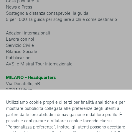
Cosa puoi fare tu
News e Press
Sostegno a distanza consapevole: la guida
5 per 1000: la guida per scegliere a chi e come destinarlo
Adozioni internazionali
Lavora con noi
Servizio Civile
Bilancio Sociale
Pubblicazioni
AVSI e Mistral Tour Internazionale
MILANO – Headquarters
Via Donatello, 5B
20131 Milano
Tel.: 02 6749 881
Utilizziamo cookie propri e di terzi per finalità analitiche e per
mostrare pubblicità collegata alle preferenze degli utenti a
CESENA – Sostegno a distanza
partire dalle loro abitudini di navigazione e dal loro profilo. È
Via Padre Vicinio da Sarsina, 216
possibile configurare o rifiutare i cookie facendo clic su
47521 Cesena
“Personalizza preferenze”. Inoltre, gli utenti possono accettare
Tel.: 0547 360 811