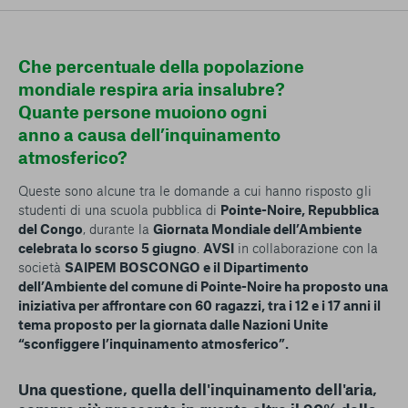
conto del fatto che il blocco di alcuni cookie può
condizionare l’esperienza sulla Piattaforma e il suo
funzionamento. Premendo “Conferma le mie scelte”, la
Che percentuale della popolazione
selezione relativa ai cookie effettuata verrà salvata. Se non è
stata selezionata alcuna opzione, premere questo pulsante
mondiale respira aria insalubre?
equivarrà a rifiutare tutti i cookie. Per ulteriori informazioni, è
Quante persone muoiono ogni
possibile consultare la nostra
Ulteriori informazioni
anno a causa dell’inquinamento
atmosferico?
Cookie strettamente necessari
Queste sono alcune tra le domande a cui hanno risposto gli
studenti di una scuola pubblica di
Pointe-Noire, Repubblica
Cookie di analisi
del Congo
, durante la
Giornata Mondiale dell’Ambiente
celebrata lo scorso 5 giugno
.
AVSI
in collaborazione con la
Cookies di marketing
società
SAIPEM BOSCONGO e il Dipartimento
dell’Ambiente del comune di Pointe-Noire ha proposto una
iniziativa per affrontare con 60 ragazzi, tra i 12 e i 17 anni il
tema proposto per la giornata dalle Nazioni Unite
“sconfiggere l’inquinamento atmosferico”.
Una questione, quella dell'inquinamento dell'aria,