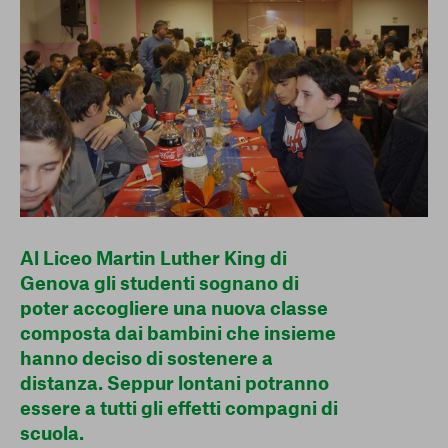
conto del fatto che il blocco di alcuni cookie può
condizionare l’esperienza sulla Piattaforma e il suo
funzionamento. Premendo “Conferma le mie scelte”, la
selezione relativa ai cookie effettuata verrà salvata. Se non è
stata selezionata alcuna opzione, premere questo pulsante
equivarrà a rifiutare tutti i cookie. Per ulteriori informazioni, è
possibile consultare la nostra
Ulteriori informazioni
Cookie strettamente necessari
Cookie di analisi
Al Liceo Martin Luther King di
Genova gli studenti sognano di
Cookies di marketing
poter accogliere una nuova classe
composta dai bambini che insieme
hanno deciso di sostenere a
distanza. Seppur lontani potranno
essere a tutti gli effetti
compagni di
scuola
.