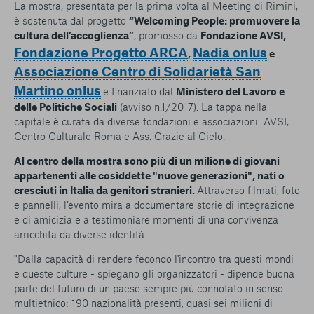
La mostra, presentata per la prima volta al Meeting di Rimini,
è sostenuta dal progetto
“Welcoming People: promuovere la
cultura dell’accoglienza”
, promosso da
Fondazione AVSI,
Fondazione Progetto ARCA
Nadia onlus
,
e
Associazione Centro di Solidarietà San
Martino onlus
e finanziato dal
Ministero del Lavoro e
delle Politiche Sociali
(avviso n.1/2017). La tappa nella
capitale è curata da diverse fondazioni e associazioni: AVSI,
Centro Culturale Roma e Ass. Grazie al Cielo.
Al centro della mostra sono più di un milione di giovani
appartenenti alle cosiddette "nuove generazioni", nati o
cresciuti in Italia da genitori stranieri.
Attraverso filmati, foto
e pannelli, l’evento mira a documentare storie di integrazione
e di amicizia e a testimoniare momenti di una convivenza
arricchita da diverse identità.
"Dalla capacità di rendere fecondo l'incontro tra questi mondi
e queste culture - spiegano gli organizzatori - dipende buona
parte del futuro di un paese sempre più connotato in senso
multietnico: 190 nazionalità presenti, quasi sei milioni di