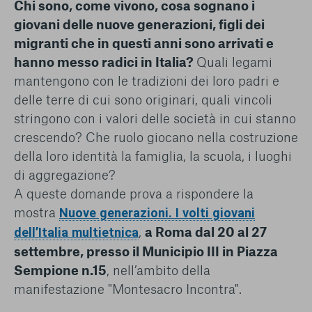
Chi sono, come vivono, cosa sognano i
conto del fatto che il blocco di alcuni cookie può
condizionare l’esperienza sulla Piattaforma e il suo
giovani delle nuove generazioni, figli dei
funzionamento. Premendo “Conferma le mie scelte”, la
migranti che in questi anni sono arrivati e
selezione relativa ai cookie effettuata verrà salvata. Se non è
hanno messo radici in Italia?
Quali legami
stata selezionata alcuna opzione, premere questo pulsante
mantengono con le tradizioni dei loro padri e
equivarrà a rifiutare tutti i cookie. Per ulteriori informazioni, è
possibile consultare la nostra
Ulteriori informazioni
delle terre di cui sono originari, quali vincoli
stringono con i valori delle società in cui stanno
Cookie strettamente necessari
crescendo? Che ruolo giocano nella costruzione
della loro identità la famiglia, la scuola, i luoghi
Cookie di analisi
di aggregazione?
A queste domande prova a rispondere la
Cookies di marketing
mostra
Nuove generazioni. I volti giovani
,
a Roma dal 20 al 27
dell’Italia multietnica
settembre, presso il Municipio III in Piazza
Sempione n.15
, nell’ambito della
manifestazione "Montesacro Incontra".