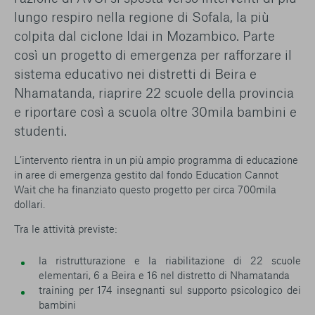
conto del fatto che il blocco di alcuni cookie può
lungo respiro nella regione di Sofala, la più
condizionare l’esperienza sulla Piattaforma e il suo
colpita dal ciclone Idai in Mozambico. Parte
funzionamento. Premendo “Conferma le mie scelte”, la
selezione relativa ai cookie effettuata verrà salvata. Se non è
così un progetto di emergenza per rafforzare il
stata selezionata alcuna opzione, premere questo pulsante
sistema educativo nei distretti di Beira e
equivarrà a rifiutare tutti i cookie. Per ulteriori informazioni, è
Nhamatanda, riaprire 22 scuole della provincia
possibile consultare la nostra
Ulteriori informazioni
e riportare così a scuola oltre 30mila bambini e
studenti.
Cookie strettamente necessari
L’intervento rientra in un più ampio programma di educazione
Cookie di analisi
in aree di emergenza gestito dal fondo Education Cannot
Wait che ha finanziato questo progetto per circa 700mila
Cookies di marketing
dollari.
Tra le attività previste:
la ristrutturazione e la riabilitazione di 22 scuole
elementari, 6 a Beira e 16 nel distretto di Nhamatanda
training per 174 insegnanti sul supporto psicologico dei
bambini