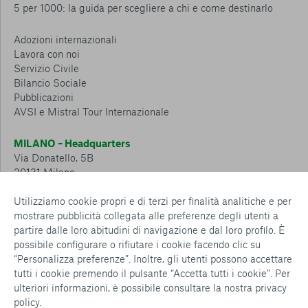
5 per 1000: la guida per scegliere a chi e come destinarlo
Adozioni internazionali
Lavora con noi
Servizio Civile
Bilancio Sociale
Pubblicazioni
AVSI e Mistral Tour Internazionale
MILANO – Headquarters
Via Donatello, 5B
20131 Milano
Tel.: 02 6749 881
Utilizziamo cookie propri e di terzi per finalità analitiche e per
mostrare pubblicità collegata alle preferenze degli utenti a
CESENA – Sostegno a distanza
partire dalle loro abitudini di navigazione e dal loro profilo. È
Via Padre Vicinio da Sarsina, 216
possibile configurare o rifiutare i cookie facendo clic su
47521 Cesena
“Personalizza preferenze”. Inoltre, gli utenti possono accettare
Tel.: 0547 360 811
tutti i cookie premendo il pulsante “Accetta tutti i cookie”. Per
ulteriori informazioni, è possibile consultare la nostra
privacy
Detrazioni e deduzioni fiscali sulle donazioni: cosa sapere e
policy
.
come usufruirne