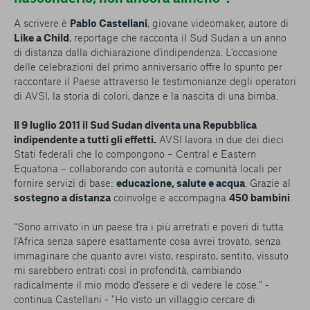
A scrivere è
Pablo Castellani
, giovane videomaker, autore di
Like a Child
, reportage che racconta il Sud Sudan a un anno
di distanza dalla dichiarazione d'indipendenza. L'occasione
delle celebrazioni del primo anniversario offre lo spunto per
raccontare il Paese attraverso le testimonianze degli operatori
di AVSI, la storia di colori, danze e la nascita di una bimba.
Il 9 luglio 2011 il Sud Sudan diventa una Repubblica
indipendente a tutti gli effetti.
AVSI lavora in due dei dieci
Stati federali che lo compongono – Central e Eastern
Equatoria – collaborando con autorità e comunità locali per
fornire servizi di base:
educazione, salute e acqua
. Grazie al
sostegno a distanza
coinvolge e accompagna
450 bambini
.
“Sono arrivato in un paese tra i più arretrati e poveri di tutta
l'Africa senza sapere esattamente cosa avrei trovato, senza
immaginare che quanto avrei visto, respirato, sentito, vissuto
mi sarebbero entrati così in profondità, cambiando
radicalmente il mio modo d'essere e di vedere le cose." -
continua Castellani - "Ho visto un villaggio cercare di