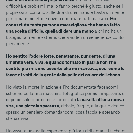
difficoltà e problemi, ma lo fanno perché è giusto, anche se i
progressi si contano sulle dita di una mano e basta un niente
per tornare indietro e dover cominciare tutto da capo.
Ho
conosciuto tante persone meravigliose che hanno fatto
una scelta difficile, quella di dare una mano
a chi ne ha un
bisogno talmente estremo che a volte non se ne rende conto
pienamente.
Ho sentito l'odore forte, penetrante, pungente, di una
umanità vera, viva, e quando tornato in patria non l'ho
sentito più mi sono accorto che mi mancava, così come le
facce e i volti della gente dalla pelle del colore dell'ebano.
Ho visto la morte in azione e l'ho documentata facendomi
schermo della mia macchina fotografica per non impazzire, e
dopo un solo giorno ho testimoniato
la nascita di una nuova
vita, una piccola speranza
, debole, fragile, alla quale dedico
spesso un pensiero domandandomi cosa faccia e sperando
che sia viva.
Ho vissuto una delle esperienze più forti della mia vita, che mi