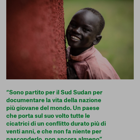
conto del fatto che il blocco di alcuni cookie può
condizionare l’esperienza sulla Piattaforma e il suo
funzionamento. Premendo “Conferma le mie scelte”, la
selezione relativa ai cookie effettuata verrà salvata. Se non è
stata selezionata alcuna opzione, premere questo pulsante
equivarrà a rifiutare tutti i cookie. Per ulteriori informazioni, è
possibile consultare la nostra
Ulteriori informazioni
Cookie strettamente necessari
Cookie di analisi
Cookies di marketing
“Sono partito per il Sud Sudan per
documentare la vita della nazione
più giovane del mondo. Un paese
che porta sul suo volto tutte le
cicatrici di un conflitto durato più di
venti anni, e che non fa niente per
nasconderlo, non ancora almeno”.