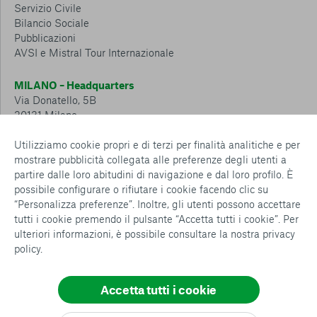
Servizio Civile
Bilancio Sociale
Pubblicazioni
AVSI e Mistral Tour Internazionale
MILANO – Headquarters
Via Donatello, 5B
20131 Milano
Tel.: 02 6749 881
Utilizziamo cookie propri e di terzi per finalità analitiche e per
mostrare pubblicità collegata alle preferenze degli utenti a
CESENA – Sostegno a distanza
partire dalle loro abitudini di navigazione e dal loro profilo. È
Via Padre Vicinio da Sarsina, 216
possibile configurare o rifiutare i cookie facendo clic su
47521 Cesena
“Personalizza preferenze”. Inoltre, gli utenti possono accettare
Tel.: 0547 360 811
tutti i cookie premendo il pulsante “Accetta tutti i cookie”. Per
ulteriori informazioni, è possibile consultare la nostra
privacy
Detrazioni e deduzioni fiscali sulle donazioni: cosa sapere e
policy
.
come usufruirne
Policy e procedure
Whistleblowing Policy
Accetta tutti i cookie
Privacy policy
Cookie policy
Consenti tutti