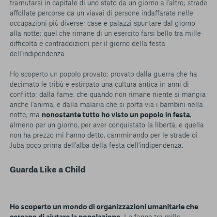
tramutarsi in capitale di uno stato da un giorno a l'altro; strade
affollate percorse da un viavai di persone indaffarate nelle
occupazioni più diverse; case e palazzi spuntare dal giorno
alla notte; quel che rimane di un esercito farsi bello tra mille
difficoltà e contraddizioni per il giorno della festa
dell'indipendenza.
Ho scoperto un popolo provato; provato dalla guerra che ha
decimato le tribù e estirpato una cultura antica in anni di
conflitto; dalla fame, che quando non rimane niente si mangia
anche l'anima, e dalla malaria che si porta via i bambini nella
notte, ma
nonostante tutto ho visto un popolo in festa
,
almeno per un giorno, per aver conquistato la libertà, e quella
non ha prezzo mi hanno detto, camminando per le strade di
Juba poco prima dell'alba della festa dell'indipendenza.
Guarda
Like a Child
Ho scoperto un mondo di organizzazioni umanitarie che
cercano di aiutare la popolazione.
Lo fanno tra mille