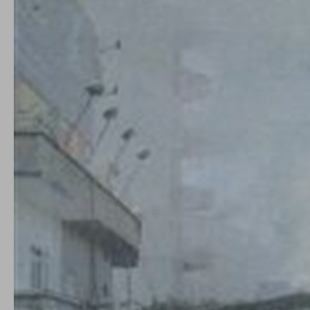
conto del fatto che il blocco di alcuni cookie può
condizionare l’esperienza sulla Piattaforma e il suo
funzionamento. Premendo “Conferma le mie scelte”, la
selezione relativa ai cookie effettuata verrà salvata. Se non è
stata selezionata alcuna opzione, premere questo pulsante
equivarrà a rifiutare tutti i cookie. Per ulteriori informazioni, è
possibile consultare la nostra
Ulteriori informazioni
Cookie strettamente necessari
Cookie di analisi
Cookies di marketing