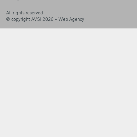
Conferma le mie scelte
All rights reserved
© copyright AVSI 2026 –
Web Agency