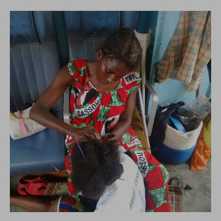
conto del fatto che il blocco di alcuni cookie può
condizionare l’esperienza sulla Piattaforma e il suo
funzionamento. Premendo “Conferma le mie scelte”, la
selezione relativa ai cookie effettuata verrà salvata. Se non è
stata selezionata alcuna opzione, premere questo pulsante
equivarrà a rifiutare tutti i cookie. Per ulteriori informazioni, è
possibile consultare la nostra
Ulteriori informazioni
Cookie strettamente necessari
Cookie di analisi
Cookies di marketing