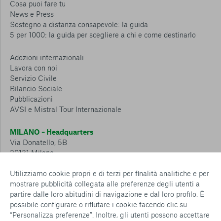
Cosa puoi fare tu
News e Press
Sostegno a distanza consapevole: la guida
5 per 1000: la guida per scegliere a chi e come destinarlo
Adozioni internazionali
Lavora con noi
Servizio Civile
Bilancio Sociale
Pubblicazioni
AVSI e Mistral Tour Internazionale
MILANO – Headquarters
Via Donatello, 5B
20131 Milano
Tel.: 02 6749 881
Utilizziamo cookie propri e di terzi per finalità analitiche e per
mostrare pubblicità collegata alle preferenze degli utenti a
CESENA – Sostegno a distanza
partire dalle loro abitudini di navigazione e dal loro profilo. È
Via Padre Vicinio da Sarsina, 216
possibile configurare o rifiutare i cookie facendo clic su
47521 Cesena
“Personalizza preferenze”. Inoltre, gli utenti possono accettare
Tel.: 0547 360 811