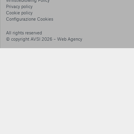
Whistleblowing Policy
Privacy policy
Cookie policy
Consenti tutti
Configurazione Cookies
Conferma le mie scelte
All rights reserved
© copyright AVSI 2026 –
Web Agency