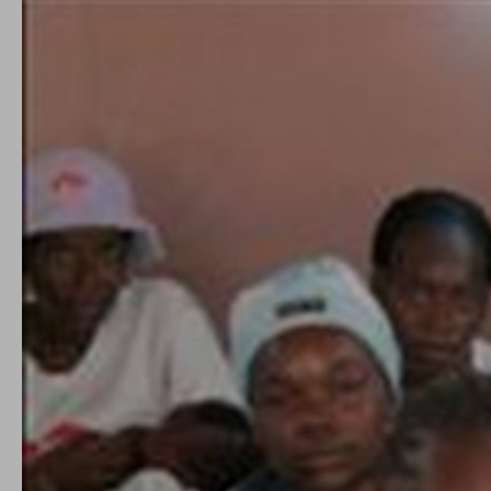
conto del fatto che il blocco di alcuni cookie può
condizionare l’esperienza sulla Piattaforma e il suo
funzionamento. Premendo “Conferma le mie scelte”, la
selezione relativa ai cookie effettuata verrà salvata. Se non è
stata selezionata alcuna opzione, premere questo pulsante
equivarrà a rifiutare tutti i cookie. Per ulteriori informazioni, è
possibile consultare la nostra
Ulteriori informazioni
Cookie strettamente necessari
Cookie di analisi
Cookies di marketing