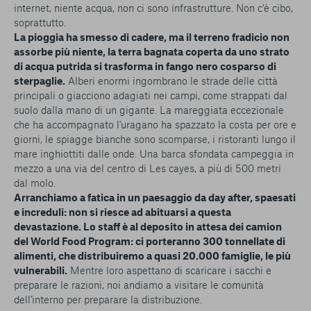
internet, niente acqua, non ci sono infrastrutture. Non c'è cibo,
soprattutto.
La pioggia ha smesso di cadere, ma il terreno fradicio non
assorbe più niente, la terra bagnata coperta da uno strato
di acqua putrida si trasforma in fango nero cosparso di
sterpaglie.
Alberi enormi ingombrano le strade delle città
principali o giacciono adagiati nei campi, come strappati dal
suolo dalla mano di un gigante. La mareggiata eccezionale
che ha accompagnato l'uragano ha spazzato la costa per ore e
giorni, le spiagge bianche sono scomparse, i ristoranti lungo il
mare inghiottiti dalle onde. Una barca sfondata campeggia in
mezzo a una via del centro di Les cayes, a più di 500 metri
dal molo.
Arranchiamo a fatica in un paesaggio da day after, spaesati
e increduli: non si riesce ad abituarsi a questa
devastazione. Lo staff è al deposito in attesa dei camion
del World Food Program: ci porteranno 300 tonnellate di
alimenti, che distribuiremo a quasi 20.000 famiglie, le più
vulnerabili.
Mentre loro aspettano di scaricare i sacchi e
preparare le razioni, noi andiamo a visitare le comunità
dell'interno per preparare la distribuzione.