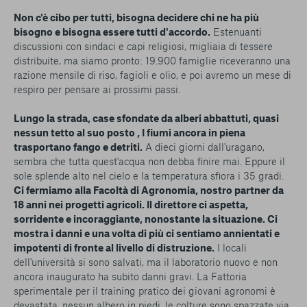
Non c'è cibo per tutti, bisogna decidere chi ne ha più
bisogno e bisogna essere tutti d'accordo.
Estenuanti
discussioni con sindaci e capi religiosi, migliaia di tessere
distribuite, ma siamo pronto: 19.900 famiglie riceveranno una
razione mensile di riso, fagioli e olio, e poi avremo un mese di
respiro per pensare ai prossimi passi.
Lungo la strada, case sfondate da alberi abbattuti, quasi
nessun tetto al suo posto , I fiumi ancora in piena
trasportano fango e detriti.
A dieci giorni dall'uragano,
sembra che tutta quest'acqua non debba finire mai. Eppure il
sole splende alto nel cielo e la temperatura sfiora i 35 gradi.
Ci fermiamo alla Facoltà di Agronomia, nostro partner da
18 anni nei progetti agricoli. Il direttore ci aspetta,
sorridente e incoraggiante, nonostante la situazione. Ci
mostra i danni e una volta di più ci sentiamo annientati e
impotenti di fronte al livello di distruzione.
I locali
dell'università si sono salvati, ma il laboratorio nuovo e non
ancora inaugurato ha subito danni gravi. La Fattoria
sperimentale per il training pratico dei giovani agronomi è
devastata, nessun albero in piedi, le colture sono spazzate via,