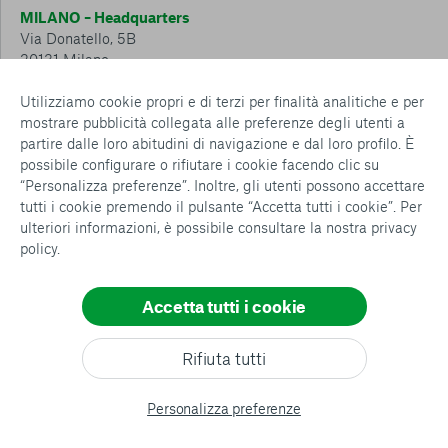
MILANO – Headquarters
Via Donatello, 5B
20131 Milano
Tel.: 02 6749 881
Utilizziamo cookie propri e di terzi per finalità analitiche e per
mostrare pubblicità collegata alle preferenze degli utenti a
CESENA – Sostegno a distanza
partire dalle loro abitudini di navigazione e dal loro profilo. È
Via Padre Vicinio da Sarsina, 216
possibile configurare o rifiutare i cookie facendo clic su
47521 Cesena
“Personalizza preferenze”. Inoltre, gli utenti possono accettare
Tel.: 0547 360 811
tutti i cookie premendo il pulsante “Accetta tutti i cookie”. Per
ulteriori informazioni, è possibile consultare la nostra
privacy
Detrazioni e deduzioni fiscali sulle donazioni: cosa sapere e
policy
.
come usufruirne
Policy e procedure
Whistleblowing Policy
Accetta tutti i cookie
Privacy policy
Cookie policy
Consenti tutti
Rifiuta tutti
Configurazione Cookies
Conferma le mie scelte
All rights reserved
Personalizza preferenze
© copyright AVSI 2026 –
Web Agency