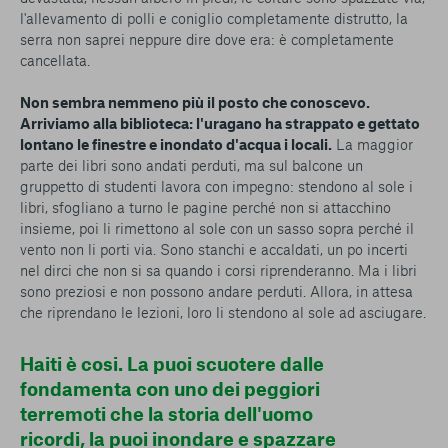
l'allevamento di polli e coniglio completamente distrutto, la
serra non saprei neppure dire dove era: è completamente
cancellata.
Non sembra nemmeno più il posto che conoscevo.
Arriviamo alla biblioteca: l'uragano ha strappato e gettato
lontano le finestre e inondato d'acqua i locali.
La maggior
parte dei libri sono andati perduti, ma sul balcone un
gruppetto di studenti lavora con impegno: stendono al sole i
libri, sfogliano a turno le pagine perché non si attacchino
insieme, poi li rimettono al sole con un sasso sopra perché il
vento non li porti via. Sono stanchi e accaldati, un po incerti
nel dirci che non si sa quando i corsi riprenderanno. Ma i libri
sono preziosi e non possono andare perduti. Allora, in attesa
che riprendano le lezioni, loro li stendono al sole ad asciugare.
Haiti è cosi. La puoi scuotere dalle
fondamenta con uno dei peggiori
terremoti che la storia dell'uomo
ricordi, la puoi inondare e spazzare