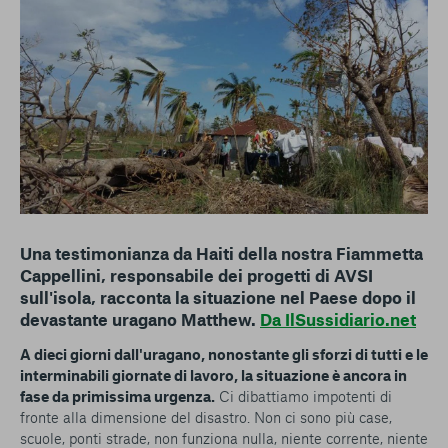
conto del fatto che il blocco di alcuni cookie può
condizionare l’esperienza sulla Piattaforma e il suo
funzionamento. Premendo “Conferma le mie scelte”, la
selezione relativa ai cookie effettuata verrà salvata. Se non è
stata selezionata alcuna opzione, premere questo pulsante
equivarrà a rifiutare tutti i cookie. Per ulteriori informazioni, è
possibile consultare la nostra
Ulteriori informazioni
Cookie strettamente necessari
Cookie di analisi
Una testimonianza da Haiti della nostra Fiammetta
Cappellini, responsabile dei progetti di AVSI
Cookies di marketing
sull'isola, racconta la situazione nel Paese dopo il
devastante uragano Matthew.
Da IlSussidiario.net
A dieci giorni dall'uragano, nonostante gli sforzi di tutti e le
interminabili giornate di lavoro, la situazione è ancora in
fase da primissima urgenza.
Ci dibattiamo impotenti di
fronte alla dimensione del disastro. Non ci sono più case,
scuole, ponti strade, non funziona nulla, niente corrente, niente