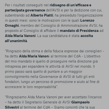
Per i risultati conseguiti nel
ridisegno di un'efficace e
partecipata governance
dell'AVSI e per la dedizione con cui,
subentrando ad
Alberto Piatti
, ha presieduto l'organizzazione
in questi mesi: sono le motivazioni con le quali
Lorenzo
Ornaghi
, membro del Consiglio di Amministrazione AVSI, ha
proposto al Consiglio di affidare il
mandato di Presidenza
ad
Alda Maria Vanoni
. La sua candidatura è stata
accolta
all'unanimità
.
“
Ringrazio della stima e della fiducia espresse dai consiglieri
-
ha detto
Alda Maria Vanon
i al termine del CdA -
L'obiettivo
del mio mandato è quello di proseguire nella direzione già
intrapresa per espandere le attività di AVSI nel mondo. Il
primo passo sarà quello di puntare a un maggior
coinvolgimento nella Governance di AVSI di tutti gli enti
fondatori, lungo un percorso di promozione e aiuto al fine di
accrescere le loro responsabilità
”.
“
Ringraziamo Alda Maria Vanoni per aver accettato l'incarico
– ha detto il Segretario Generale di AVSI
Giampaolo
Silvestri
al termine del CdA –
Siamo convinti che la sua