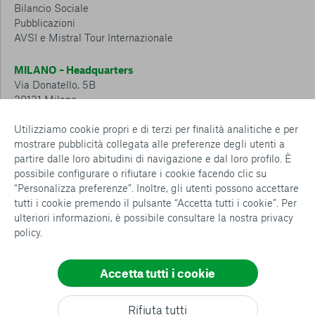
Bilancio Sociale
Pubblicazioni
AVSI e Mistral Tour Internazionale
MILANO – Headquarters
Via Donatello, 5B
20131 Milano
Tel.: 02 6749 881
Utilizziamo cookie propri e di terzi per finalità analitiche e per
mostrare pubblicità collegata alle preferenze degli utenti a
CESENA – Sostegno a distanza
partire dalle loro abitudini di navigazione e dal loro profilo. È
Via Padre Vicinio da Sarsina, 216
possibile configurare o rifiutare i cookie facendo clic su
47521 Cesena
“Personalizza preferenze”. Inoltre, gli utenti possono accettare
Tel.: 0547 360 811
tutti i cookie premendo il pulsante “Accetta tutti i cookie”. Per
ulteriori informazioni, è possibile consultare la nostra
privacy
Detrazioni e deduzioni fiscali sulle donazioni: cosa sapere e
policy
.
come usufruirne
Policy e procedure
Whistleblowing Policy
Accetta tutti i cookie
Privacy policy
Cookie policy
Consenti tutti
Rifiuta tutti
Configurazione Cookies