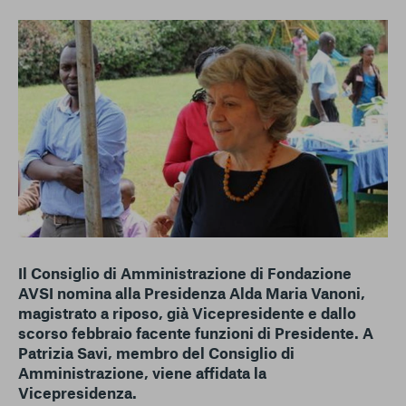
conto del fatto che il blocco di alcuni cookie può
condizionare l’esperienza sulla Piattaforma e il suo
funzionamento. Premendo “Conferma le mie scelte”, la
selezione relativa ai cookie effettuata verrà salvata. Se non è
stata selezionata alcuna opzione, premere questo pulsante
equivarrà a rifiutare tutti i cookie. Per ulteriori informazioni, è
possibile consultare la nostra
Ulteriori informazioni
Cookie strettamente necessari
Cookie di analisi
Cookies di marketing
Il Consiglio di Amministrazione di Fondazione
AVSI nomina alla Presidenza Alda Maria Vanoni,
magistrato a riposo, già Vicepresidente e dallo
scorso febbraio facente funzioni di Presidente. A
Patrizia Savi, membro del Consiglio di
Amministrazione, viene affidata la
Vicepresidenza.