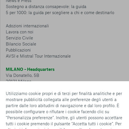
News e Press
Sostegno a distanza consapevole: la guida
5 per 1000: la guida per scegliere a chi e come destinarlo
Adozioni internazionali
Lavora con noi
Servizio Civile
Bilancio Sociale
Pubblicazioni
AVSI e Mistral Tour Internazionale
MILANO – Headquarters
Via Donatello, 5B
20131 Milano
Tel.: 02 6749 881
Utilizziamo cookie propri e di terzi per finalità analitiche e per
mostrare pubblicità collegata alle preferenze degli utenti a
CESENA – Sostegno a distanza
partire dalle loro abitudini di navigazione e dal loro profilo. È
Via Padre Vicinio da Sarsina, 216
possibile configurare o rifiutare i cookie facendo clic su
47521 Cesena
“Personalizza preferenze”. Inoltre, gli utenti possono accettare
Tel.: 0547 360 811
tutti i cookie premendo il pulsante “Accetta tutti i cookie”. Per