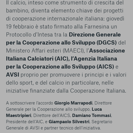
Il calcio, inteso come strumento di crescita del
conto del fatto che il blocco di alcuni cookie può
condizionare l’esperienza sulla Piattaforma e il suo
bambino, diventa elemento chiave dei progetti
funzionamento. Premendo “Conferma le mie scelte”, la
di cooperazione internazionale italiana: giovedì
selezione relativa ai cookie effettuata verrà salvata. Se non è
19 febbraio è stato firmato alla Farnesina un
stata selezionata alcuna opzione, premere questo pulsante
Protocollo d’Intesa tra la
equivarrà a rifiutare tutti i cookie. Per ulteriori informazioni, è
Direzione Generale
possibile consultare la nostra
Ulteriori informazioni
per la Cooperazione allo Sviluppo (DGCS)
del
Ministero Affari esteri (MAECI), l’
Associazione
Cookie strettamente necessari
Italiana Calciatori (AIC),
l’Agenzia Italiana
per la Cooperazione allo Sviluppo (AICS)
e
Cookie di analisi
AVSI
proprio per promuovere i principi e i valori
dello sport, e del calcio in particolare, nelle
Cookies di marketing
iniziative finanziate dalla Cooperazione Italiana.
A sottoscrivere l’accordo
Giorgio Marrapodi
, Direttore
Generale per la Cooperazione allo sviluppo,
Luca
Maestripieri
, Direttore dell’AICS,
Damiano Tommasi
,
Presidente dell’AIC, e
Giampaolo Silvestri
, Segretario
Generale di AVSI e partner tecnico dell’iniziativa.