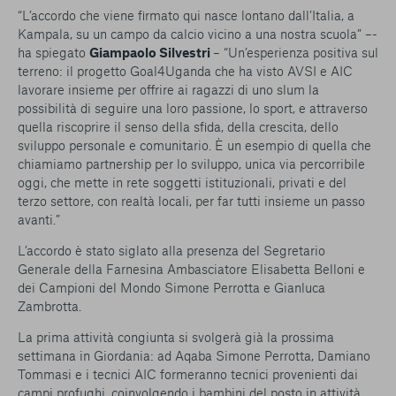
“L’accordo che viene firmato qui nasce lontano dall’Italia, a
Kampala, su un campo da calcio vicino a una nostra scuola” –-
ha spiegato
Giampaolo Silvestri
– “Un’esperienza positiva sul
terreno: il progetto Goal4Uganda che ha visto AVSI e AIC
lavorare insieme per offrire ai ragazzi di uno slum la
possibilità di seguire una loro passione, lo sport, e attraverso
quella riscoprire il senso della sfida, della crescita, dello
sviluppo personale e comunitario. È un esempio di quella che
chiamiamo partnership per lo sviluppo, unica via percorribile
oggi, che mette in rete soggetti istituzionali, privati e del
terzo settore, con realtà locali, per far tutti insieme un passo
avanti.”
L’accordo è stato siglato alla presenza del Segretario
Generale della Farnesina Ambasciatore Elisabetta Belloni e
dei Campioni del Mondo Simone Perrotta e Gianluca
Zambrotta.
La prima attività congiunta si svolgerà già la prossima
settimana in Giordania: ad Aqaba Simone Perrotta, Damiano
Tommasi e i tecnici AIC formeranno tecnici provenienti dai
campi profughi, coinvolgendo i bambini del posto in attività