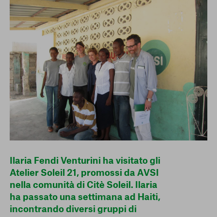
conto del fatto che il blocco di alcuni cookie può
condizionare l’esperienza sulla Piattaforma e il suo
funzionamento. Premendo “Conferma le mie scelte”, la
selezione relativa ai cookie effettuata verrà salvata. Se non è
stata selezionata alcuna opzione, premere questo pulsante
equivarrà a rifiutare tutti i cookie. Per ulteriori informazioni, è
possibile consultare la nostra
Ulteriori informazioni
Cookie strettamente necessari
Cookie di analisi
Cookies di marketing
Ilaria Fendi Venturini ha visitato gli
Atelier Soleil 21, promossi da AVSI
nella comunità di Citè Soleil. Ilaria
ha passato una settimana ad Haiti,
incontrando diversi gruppi di