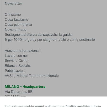
Newsletter
Chi siamo
Cosa facciamo
Cosa puoi fare tu
News e Press
Sostegno a distanza consapevole: la guida
5 per 1000: la guida per scegliere a chi e come destinarlo
Adozioni internazionali
Lavora con noi
Servizio Civile
Bilancio Sociale
Pubblicazioni
AVSI e Mistral Tour Internazionale
MILANO – Headquarters
Via Donatello, 5B
20131 Milano
Tel.: 02 6749 881
Utilizziamo cookie propri e di terzi per finalità analitiche e per