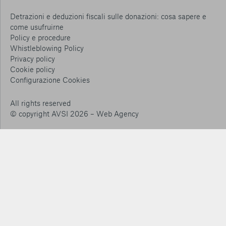
Detrazioni e deduzioni fiscali sulle donazioni: cosa sapere e
come usufruirne
Policy e procedure
Whistleblowing Policy
Privacy policy
Cookie policy
Consenti tutti
Configurazione Cookies
Conferma le mie scelte
All rights reserved
© copyright AVSI 2026 –
Web Agency