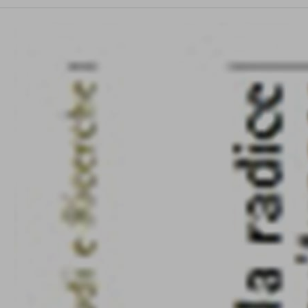
conto del fatto che il blocco di alcuni cookie può
condizionare l’esperienza sulla Piattaforma e il suo
funzionamento. Premendo “Conferma le mie scelte”, la
selezione relativa ai cookie effettuata verrà salvata. Se non è
stata selezionata alcuna opzione, premere questo pulsante
equivarrà a rifiutare tutti i cookie. Per ulteriori informazioni, è
possibile consultare la nostra
Ulteriori informazioni
Cookie strettamente necessari
Cookie di analisi
Cookies di marketing