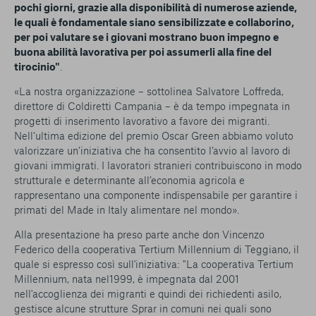
pochi giorni, grazie alla disponibilità di numerose aziende,
le quali è fondamentale siano sensibilizzate e collaborino,
per poi valutare se i giovani mostrano buon impegno e
buona abilità lavorativa per poi assumerli alla fine del
tirocinio"
.
«La nostra organizzazione – sottolinea Salvatore Loffreda,
direttore di Coldiretti Campania – è da tempo impegnata in
progetti di inserimento lavorativo a favore dei migranti.
Nell’ultima edizione del premio Oscar Green abbiamo voluto
valorizzare un’iniziativa che ha consentito l’avvio al lavoro di
giovani immigrati. I lavoratori stranieri contribuiscono in modo
strutturale e determinante all’economia agricola e
rappresentano una componente indispensabile per garantire i
primati del
Made in Italy
alimentare nel mondo».
Alla presentazione ha preso parte anche don Vincenzo
Federico della cooperativa Tertium Millennium di Teggiano, il
quale si espresso così sull'iniziativa: "La cooperativa Tertium
Millennium, nata nel1999, è impegnata dal 2001
nell'accoglienza dei migranti e quindi dei richiedenti asilo,
gestisce alcune strutture Sprar in comuni nei quali sono