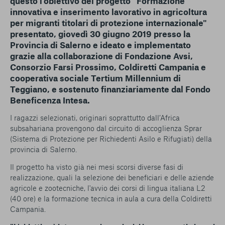
questo l'obiettivo del progetto
"Formazione
conto del fatto che il blocco di alcuni cookie può
innovativa e inserimento lavorativo in agricoltura
condizionare l’esperienza sulla Piattaforma e il suo
per migranti titolari di protezione internazionale"
funzionamento. Premendo “Conferma le mie scelte”, la
presentato, giovedì 30 giugno 2019 presso la
selezione relativa ai cookie effettuata verrà salvata. Se non è
Provincia di Salerno e ideato e implementato
stata selezionata alcuna opzione, premere questo pulsante
grazie alla collaborazione di
Fondazione Avsi,
equivarrà a rifiutare tutti i cookie. Per ulteriori informazioni, è
Consorzio Farsi Prossimo, Coldiretti Campania
e
possibile consultare la nostra
Ulteriori informazioni
cooperativa sociale Tertium Millennium
di
Teggiano, e sostenuto finanziariamente dal
Fondo
Cookie strettamente necessari
Beneficenza Intesa
.
I ragazzi selezionati, originari soprattutto dall’Africa
Cookie di analisi
subsahariana provengono dal circuito di accoglienza Sprar
(Sistema di Protezione per Richiedenti Asilo e Rifugiati) della
Cookies di marketing
provincia di Salerno.
Il progetto ha visto già nei mesi scorsi diverse fasi di
realizzazione, quali la selezione dei beneficiari e delle aziende
agricole e zootecniche, l'avvio dei corsi di lingua italiana L2
(40 ore) e la formazione tecnica in aula a cura della Coldiretti
Campania.