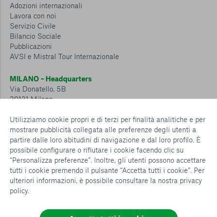
Adozioni internazionali
Lavora con noi
Servizio Civile
Bilancio Sociale
Pubblicazioni
AVSI e Mistral Tour Internazionale
MILANO – Headquarters
Via Donatello, 5B
20131 Milano
Tel.: 02 6749 881
Utilizziamo cookie propri e di terzi per finalità analitiche e per
mostrare pubblicità collegata alle preferenze degli utenti a
CESENA – Sostegno a distanza
partire dalle loro abitudini di navigazione e dal loro profilo. È
Via Padre Vicinio da Sarsina, 216
possibile configurare o rifiutare i cookie facendo clic su
47521 Cesena
“Personalizza preferenze”. Inoltre, gli utenti possono accettare
Tel.: 0547 360 811
tutti i cookie premendo il pulsante “Accetta tutti i cookie”. Per
ulteriori informazioni, è possibile consultare la nostra
privacy
Detrazioni e deduzioni fiscali sulle donazioni: cosa sapere e
policy
.
come usufruirne
Policy e procedure
Whistleblowing Policy