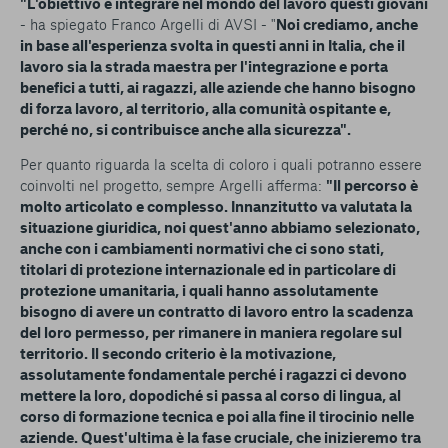
"L'obiettivo è integrare nel mondo del lavoro questi giovani
- ha spiegato Franco Argelli di AVSI - "
Noi crediamo, anche
in base all'esperienza svolta in questi anni in Italia, che il
lavoro sia la strada maestra per l'integrazione e porta
benefici a tutti, ai ragazzi, alle aziende che hanno bisogno
di forza lavoro, al territorio, alla comunità ospitante e,
perché no, si contribuisce anche alla sicurezza".
Per quanto riguarda la scelta di coloro i quali potranno essere
coinvolti nel progetto, sempre Argelli afferma:
"Il percorso è
molto articolato e complesso. Innanzitutto va valutata la
situazione giuridica, noi quest'anno abbiamo selezionato,
anche con i cambiamenti normativi che ci sono stati,
titolari di protezione internazionale ed in particolare di
protezione umanitaria, i quali hanno assolutamente
bisogno di avere un contratto di lavoro entro la scadenza
del loro permesso, per rimanere in maniera regolare sul
territorio. Il secondo criterio è la motivazione,
assolutamente fondamentale perché i ragazzi ci devono
mettere la loro, dopodiché si passa al corso di lingua, al
corso di formazione tecnica e poi alla fine il tirocinio nelle
aziende. Quest'ultima è la fase cruciale, che inizieremo tra