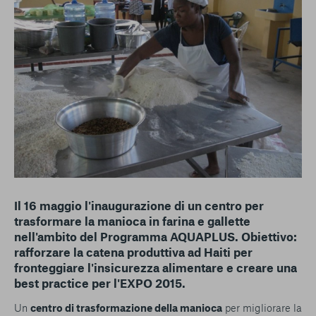
conto del fatto che il blocco di alcuni cookie può
condizionare l’esperienza sulla Piattaforma e il suo
funzionamento. Premendo “Conferma le mie scelte”, la
selezione relativa ai cookie effettuata verrà salvata. Se non è
stata selezionata alcuna opzione, premere questo pulsante
equivarrà a rifiutare tutti i cookie. Per ulteriori informazioni, è
possibile consultare la nostra
Ulteriori informazioni
Cookie strettamente necessari
Cookie di analisi
Cookies di marketing
Il 16 maggio l'inaugurazione di un centro per
trasformare la manioca in farina e gallette
nell'ambito del Programma AQUAPLUS. Obiettivo:
rafforzare la catena produttiva ad Haiti per
fronteggiare l'insicurezza alimentare e creare una
best practice per l'EXPO 2015.
Un
centro di trasformazione della manioca
per migliorare la